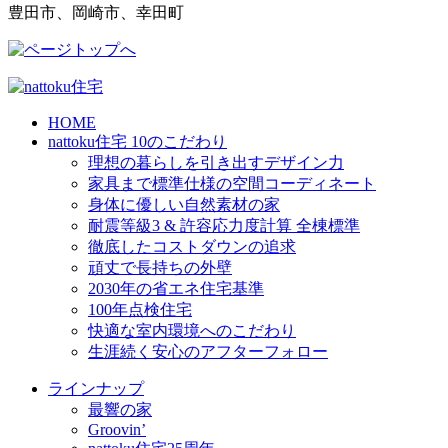
豊田市、岡崎市、幸田町
HOME
nattoku住宅 10のこだわり
理想の暮らしを引き出すデザイン力
家具まで標準仕様の空間コーディネート
身体に優しい自然素材の家
耐震等級3 & 許容応力度計算 全棟標準
徹底したコストダウンの追求
頑丈で長持ちの外壁
2030年の省エネ住宅基準
100年点検住宅
快適な室内環境へのこだわり
生涯続く安心のアフターフォロー
ラインナップ
最響の家
Groovin’