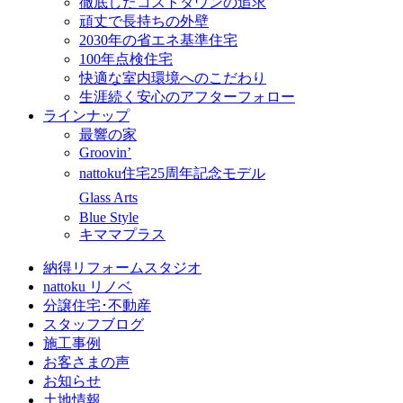
徹底したコストダウンの追求
頑丈で長持ちの外壁
2030年の省エネ基準住宅
100年点検住宅
快適な室内環境へのこだわり
生涯続く安心のアフターフォロー
ラインナップ
最響の家
Groovin’
nattoku住宅25周年記念モデル
Glass Arts
Blue Style
キママプラス
納得リフォームスタジオ
nattoku リノベ
分譲住宅･不動産
スタッフブログ
施工事例
お客さまの声
お知らせ
土地情報