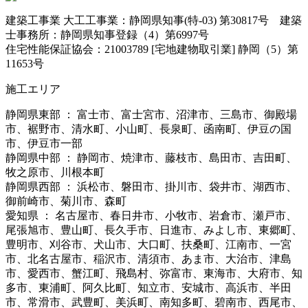
建築工事業 大工工事業：静岡県知事(特-03) 第30817号 建築
士事務所：静岡県知事登録（4）第6997号
住宅性能保証協会：21003789 [宅地建物取引業] 静岡（5）第
11653号
施工エリア
静岡県東部 ： 富士市、富士宮市、沼津市、三島市、御殿場
市、裾野市、清水町、小山町、長泉町、函南町、伊豆の国
市、伊豆市一部
静岡県中部 ： 静岡市、焼津市、藤枝市、島田市、吉田町、
牧之原市、川根本町
静岡県西部 ： 浜松市、磐田市、掛川市、袋井市、湖西市、
御前崎市、菊川市、森町
愛知県 ： 名古屋市、春日井市、小牧市、岩倉市、瀬戸市、
尾張旭市、豊山町、長久手市、日進市、みよし市、東郷町、
豊明市、刈谷市、犬山市、大口町、扶桑町、江南市、一宮
市、北名古屋市、稲沢市、清須市、あま市、大治市、津島
市、愛西市、蟹江町、飛島村、弥富市、東海市、大府市、知
多市、東浦町、阿久比町、知立市、安城市、高浜市、半田
市、常滑市、武豊町、美浜町、南知多町、碧南市、西尾市、