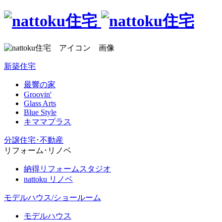
新築住宅
最響の家
Groovin'
Glass Arts
Blue Style
キママプラス
分譲住宅･不動産
リフォーム･リノベ
納得リフォームスタジオ
nattoku リノベ
モデルハウス/ショールーム
モデルハウス