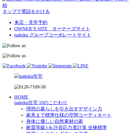
始
タップで電話をかける
来店・見学予約
OWNER’S SITE オーナーズサイト
nattoku
グループコーポレートサイト
HOME
nattoku住宅 10のこだわり
理想の暮らしを引き出すデザイン力
家具まで標準仕様の空間コーディネート
身体に優しい自然素材の家
耐震等級3 & 許容応力度計算 全棟標準