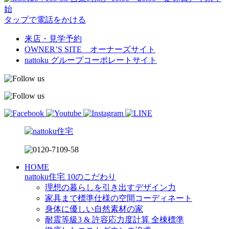
始
タップで電話をかける
来店・見学予約
OWNER’S SITE オーナーズサイト
nattoku
グループコーポレートサイト
HOME
nattoku住宅 10のこだわり
理想の暮らしを引き出すデザイン力
家具まで標準仕様の空間コーディネート
身体に優しい自然素材の家
耐震等級3 & 許容応力度計算 全棟標準