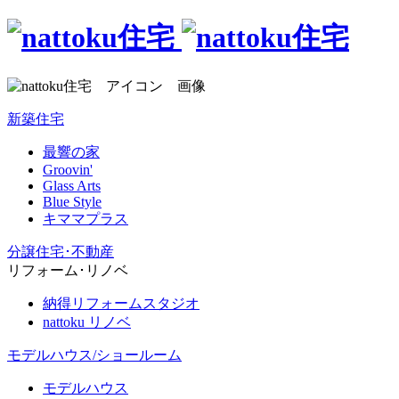
新築住宅
最響の家
Groovin'
Glass Arts
Blue Style
キママプラス
分譲住宅･不動産
リフォーム･リノベ
納得リフォームスタジオ
nattoku リノベ
モデルハウス/ショールーム
モデルハウス