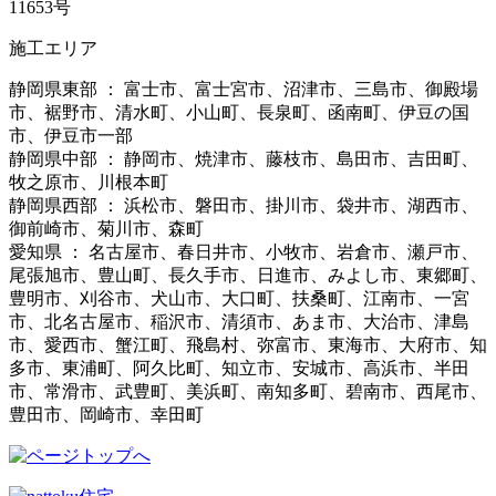
11653号
施工エリア
静岡県東部 ： 富士市、富士宮市、沼津市、三島市、御殿場
市、裾野市、清水町、小山町、長泉町、函南町、伊豆の国
市、伊豆市一部
静岡県中部 ： 静岡市、焼津市、藤枝市、島田市、吉田町、
牧之原市、川根本町
静岡県西部 ： 浜松市、磐田市、掛川市、袋井市、湖西市、
御前崎市、菊川市、森町
愛知県 ： 名古屋市、春日井市、小牧市、岩倉市、瀬戸市、
尾張旭市、豊山町、長久手市、日進市、みよし市、東郷町、
豊明市、刈谷市、犬山市、大口町、扶桑町、江南市、一宮
市、北名古屋市、稲沢市、清須市、あま市、大治市、津島
市、愛西市、蟹江町、飛島村、弥富市、東海市、大府市、知
多市、東浦町、阿久比町、知立市、安城市、高浜市、半田
市、常滑市、武豊町、美浜町、南知多町、碧南市、西尾市、
豊田市、岡崎市、幸田町