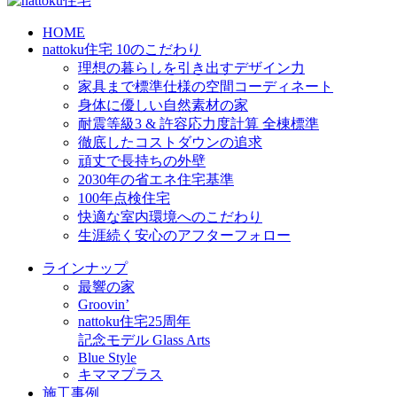
HOME
nattoku住宅 10のこだわり
理想の暮らしを引き出すデザイン力
家具まで標準仕様の空間コーディネート
身体に優しい自然素材の家
耐震等級3 & 許容応力度計算 全棟標準
徹底したコストダウンの追求
頑丈で長持ちの外壁
2030年の省エネ住宅基準
100年点検住宅
快適な室内環境へのこだわり
生涯続く安心のアフターフォロー
ラインナップ
最響の家
Groovin’
nattoku住宅25周年
記念モデル Glass Arts
Blue Style
キママプラス
施工事例