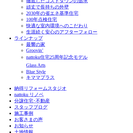
徹底したコストダウンの追求
頑丈で長持ちの外壁
2030年の省エネ基準住宅
100年点検住宅
快適な室内環境へのこだわり
生涯続く安心のアフターフォロー
ラインナップ
最響の家
Groovin’
nattoku住宅25周年記念モデル
Glass Arts
Blue Style
キママプラス
納得リフォームスタジオ
nattoku リノベ
分譲住宅･不動産
スタッフブログ
施工事例
お客さまの声
お知らせ
土地情報