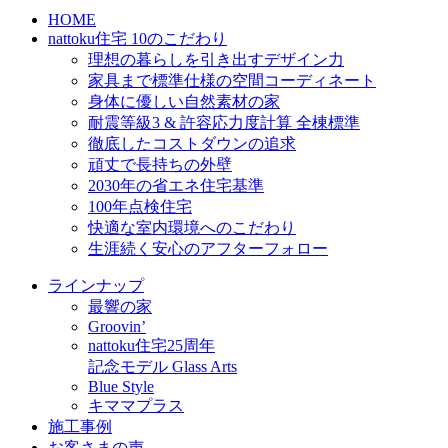
HOME
nattoku住宅 10のこだわり
理想の暮らしを引き出すデザイン力
家具まで標準仕様の空間コーディネート
身体に優しい自然素材の家
耐震等級3 & 許容応力度計算 全棟標準
徹底したコストダウンの追求
頑丈で長持ちの外壁
2030年の省エネ住宅基準
100年点検住宅
快適な室内環境へのこだわり
生涯続く安心のアフターフォロー
ラインナップ
最響の家
Groovin’
nattoku住宅25周年
記念モデル Glass Arts
Blue Style
キママプラス
施工事例
お客さまの声