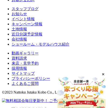
スタッフブログ
お知らせ
イベント情報
キャンペーン情報
土地情報
近日分譲予定情報
会社情報
ショールーム・モデルハウス紹介
動画ギャラリー
資料請求
来店・見学予約
採用情報
サイトマップ
プライバシーポリシー
よくあるご質問
©2023 Nattoku Jutaku Kobo Co., Ltd.