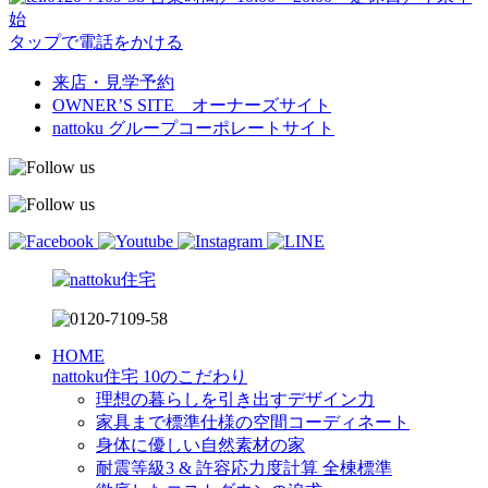
始
タップで電話をかける
来店・見学予約
OWNER’S SITE オーナーズサイト
nattoku
グループコーポレートサイト
HOME
nattoku住宅 10のこだわり
理想の暮らしを引き出すデザイン力
家具まで標準仕様の空間コーディネート
身体に優しい自然素材の家
耐震等級3 & 許容応力度計算 全棟標準