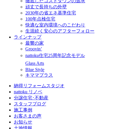
徹底したコストダウンの追求
頑丈で長持ちの外壁
2030年の省エネ基準住宅
100年点検住宅
快適な室内環境へのこだわり
生涯続く安心のアフターフォロー
ラインナップ
最響の家
Groovin’
nattoku住宅25周年記念モデル
Glass Arts
Blue Style
キママプラス
納得リフォームスタジオ
nattoku リノベ
分譲住宅･不動産
スタッフブログ
施工事例
お客さまの声
お知らせ
土地情報