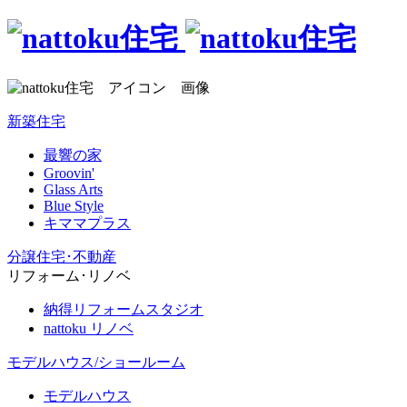
新築住宅
最響の家
Groovin'
Glass Arts
Blue Style
キママプラス
分譲住宅･不動産
リフォーム･リノベ
納得リフォームスタジオ
nattoku リノベ
モデルハウス/ショールーム
モデルハウス