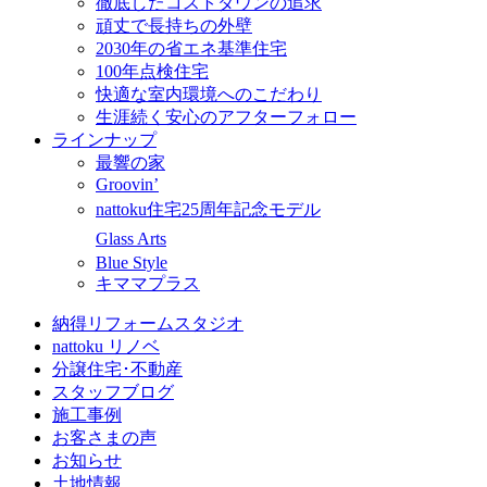
徹底したコストダウンの追求
頑丈で長持ちの外壁
2030年の省エネ基準住宅
100年点検住宅
快適な室内環境へのこだわり
生涯続く安心のアフターフォロー
ラインナップ
最響の家
Groovin’
nattoku住宅25周年記念モデル
Glass Arts
Blue Style
キママプラス
納得リフォームスタジオ
nattoku リノベ
分譲住宅･不動産
スタッフブログ
施工事例
お客さまの声
お知らせ
土地情報