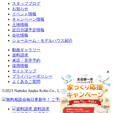
スタッフブログ
お知らせ
イベント情報
キャンペーン情報
土地情報
近日分譲予定情報
会社情報
ショールーム・モデルハウス紹介
動画ギャラリー
資料請求
来店・見学予約
採用情報
サイトマップ
プライバシーポリシー
よくあるご質問
©2023 Nattoku Jutaku Kobo Co., Ltd.
資料請求