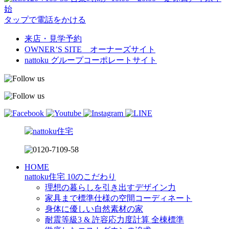
始
タップで電話をかける
来店・見学予約
OWNER’S SITE オーナーズサイト
nattoku
グループコーポレートサイト
HOME
nattoku住宅 10のこだわり
理想の暮らしを引き出すデザイン力
家具まで標準仕様の空間コーディネート
身体に優しい自然素材の家
耐震等級3 & 許容応力度計算 全棟標準