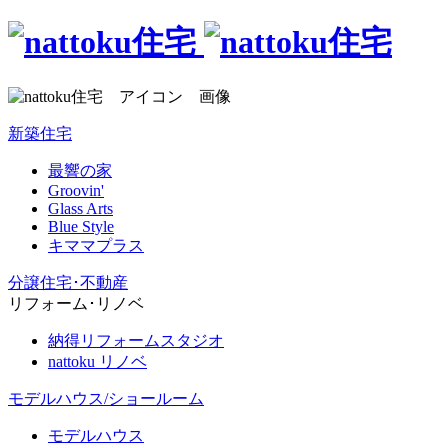
新築住宅
最響の家
Groovin'
Glass Arts
Blue Style
キママプラス
分譲住宅･不動産
リフォーム･リノベ
納得リフォームスタジオ
nattoku リノベ
モデルハウス/ショールーム
モデルハウス