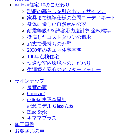
nattoku住宅 10のこだわり
理想の暮らしを引き出すデザイン力
家具まで標準仕様の空間コーディネート
身体に優しい自然素材の家
耐震等級3 & 許容応力度計算 全棟標準
徹底したコストダウンの追求
頑丈で長持ちの外壁
2030年の省エネ住宅基準
100年点検住宅
快適な室内環境へのこだわり
生涯続く安心のアフターフォロー
ラインナップ
最響の家
Groovin’
nattoku住宅25周年
記念モデル Glass Arts
Blue Style
キママプラス
施工事例
お客さまの声