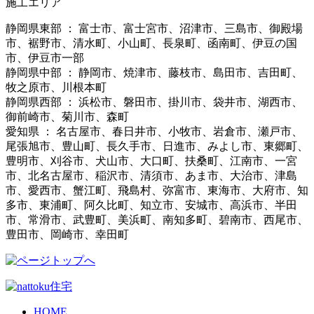
施工エリア
静岡県東部 ： 富士市、富士宮市、沼津市、三島市、御殿場
市、裾野市、清水町、小山町、長泉町、函南町、伊豆の国
市、伊豆市一部
静岡県中部 ： 静岡市、焼津市、藤枝市、島田市、吉田町、
牧之原市、川根本町
静岡県西部 ： 浜松市、磐田市、掛川市、袋井市、湖西市、
御前崎市、菊川市、森町
愛知県 ： 名古屋市、春日井市、小牧市、岩倉市、瀬戸市、
尾張旭市、豊山町、長久手市、日進市、みよし市、東郷町、
豊明市、刈谷市、犬山市、大口町、扶桑町、江南市、一宮
市、北名古屋市、稲沢市、清須市、あま市、大治市、津島
市、愛西市、蟹江町、飛島村、弥富市、東海市、大府市、知
多市、東浦町、阿久比町、知立市、安城市、高浜市、半田
市、常滑市、武豊町、美浜町、南知多町、碧南市、西尾市、
豊田市、岡崎市、幸田町
HOME