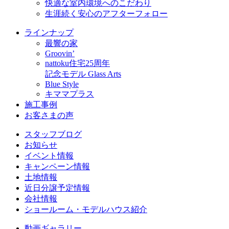
快適な室内環境へのこだわり
生涯続く安心のアフターフォロー
ラインナップ
最響の家
Groovin’
nattoku住宅25周年
記念モデル Glass Arts
Blue Style
キママプラス
施工事例
お客さまの声
スタッフブログ
お知らせ
イベント情報
キャンペーン情報
土地情報
近日分譲予定情報
会社情報
ショールーム・モデルハウス紹介
動画ギャラリー