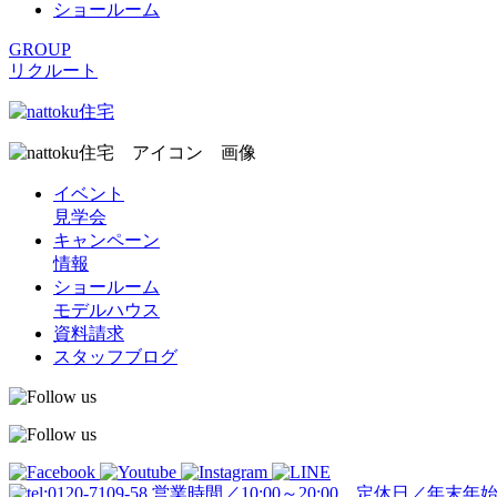
ショールーム
GROUP
リクルート
イベント
見学会
キャンペーン
情報
ショールーム
モデルハウス
資料請求
スタッフブログ
営業時間／10:00～20:00 定休日／年末年