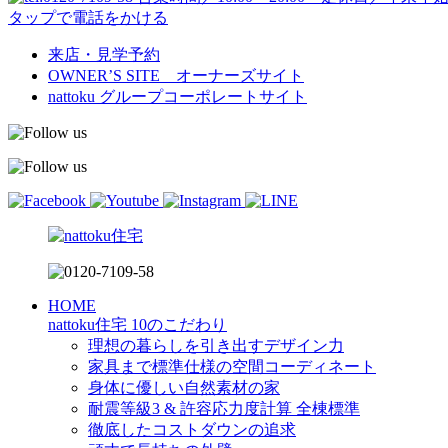
タップで電話をかける
来店・見学予約
OWNER’S SITE オーナーズサイト
nattoku
グループコーポレートサイト
HOME
nattoku住宅 10のこだわり
理想の暮らしを引き出すデザイン力
家具まで標準仕様の空間コーディネート
身体に優しい自然素材の家
耐震等級3 & 許容応力度計算 全棟標準
徹底したコストダウンの追求