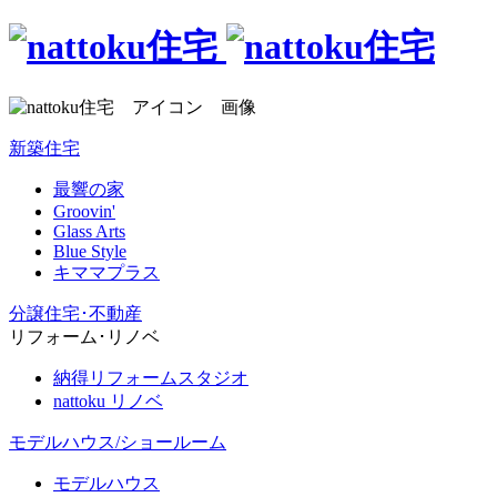
新築住宅
最響の家
Groovin'
Glass Arts
Blue Style
キママプラス
分譲住宅･不動産
リフォーム･リノベ
納得リフォームスタジオ
nattoku リノベ
モデルハウス/ショールーム
モデルハウス