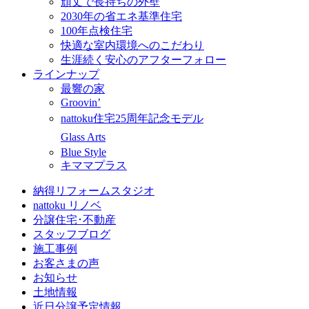
頑丈で長持ちの外壁
2030年の省エネ基準住宅
100年点検住宅
快適な室内環境へのこだわり
生涯続く安心のアフターフォロー
ラインナップ
最響の家
Groovin’
nattoku住宅25周年記念モデル
Glass Arts
Blue Style
キママプラス
納得リフォームスタジオ
nattoku リノベ
分譲住宅･不動産
スタッフブログ
施工事例
お客さまの声
お知らせ
土地情報
近日分譲予定情報