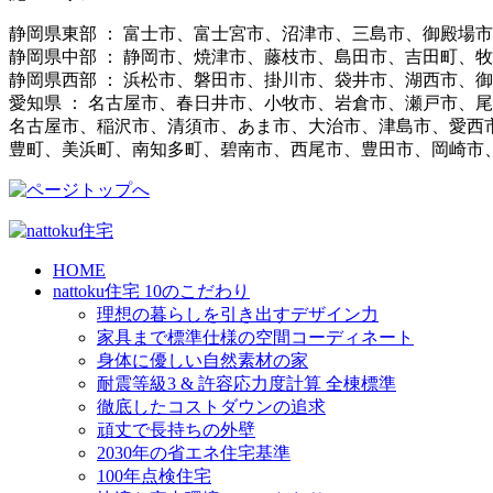
静岡県東部 ： 富士市、富士宮市、沼津市、三島市、御殿場
静岡県中部 ： 静岡市、焼津市、藤枝市、島田市、吉田町、
静岡県西部 ： 浜松市、磐田市、掛川市、袋井市、湖西市、
愛知県 ： 名古屋市、春日井市、小牧市、岩倉市、瀬戸市、
名古屋市、稲沢市、清須市、あま市、大治市、津島市、愛西
豊町、美浜町、南知多町、碧南市、西尾市、豊田市、岡崎市
HOME
nattoku住宅 10のこだわり
理想の暮らしを引き出すデザイン力
家具まで標準仕様の空間コーディネート
身体に優しい自然素材の家
耐震等級3 & 許容応力度計算 全棟標準
徹底したコストダウンの追求
頑丈で長持ちの外壁
2030年の省エネ住宅基準
100年点検住宅