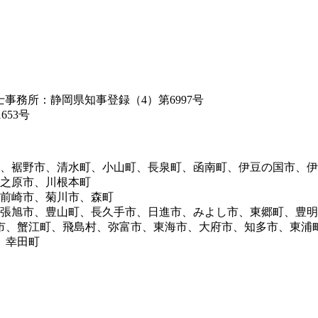
築士事務所：静岡県知事登録（4）第6997号
653号
市、裾野市、清水町、小山町、長泉町、函南町、伊豆の国市、
牧之原市、川根本町
御前崎市、菊川市、森町
尾張旭市、豊山町、長久手市、日進市、みよし市、東郷町、豊
市、蟹江町、飛島村、弥富市、東海市、大府市、知多市、東浦
、幸田町