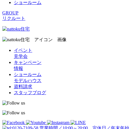
ショールーム
GROUP
リクルート
イベント
見学会
キャンペーン
情報
ショールーム
モデルハウス
資料請求
スタッフブログ
営業時間／10:00～20:00 定休日／年末年