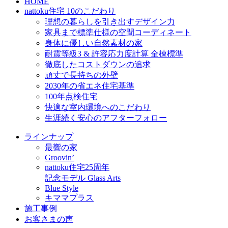
HOME
nattoku住宅 10のこだわり
理想の暮らしを引き出すデザイン力
家具まで標準仕様の空間コーディネート
身体に優しい自然素材の家
耐震等級3 & 許容応力度計算 全棟標準
徹底したコストダウンの追求
頑丈で長持ちの外壁
2030年の省エネ住宅基準
100年点検住宅
快適な室内環境へのこだわり
生涯続く安心のアフターフォロー
ラインナップ
最響の家
Groovin’
nattoku住宅25周年
記念モデル Glass Arts
Blue Style
キママプラス
施工事例
お客さまの声