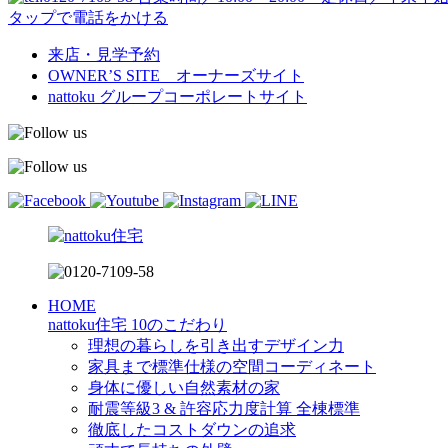
タップで電話をかける
来店・見学予約
OWNER’S SITE オーナーズサイト
nattoku
グループコーポレートサイト
HOME
nattoku住宅 10のこだわり
理想の暮らしを引き出すデザイン力
家具まで標準仕様の空間コーディネート
身体に優しい自然素材の家
耐震等級3 & 許容応力度計算 全棟標準
徹底したコストダウンの追求