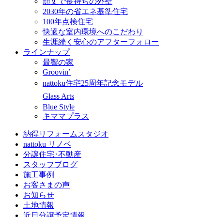
頑丈で長持ちの外壁
2030年の省エネ基準住宅
100年点検住宅
快適な室内環境へのこだわり
生涯続く安心のアフターフォロー
ラインナップ
最響の家
Groovin’
nattoku住宅25周年記念モデル
Glass Arts
Blue Style
キママプラス
納得リフォームスタジオ
nattoku リノベ
分譲住宅･不動産
スタッフブログ
施工事例
お客さまの声
お知らせ
土地情報
近日分譲予定情報