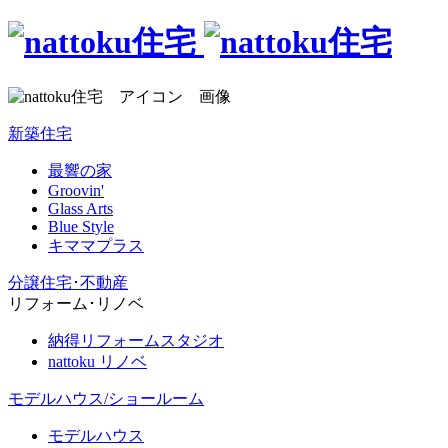
新築住宅
最響の家
Groovin'
Glass Arts
Blue Style
キママプラス
分譲住宅･不動産
リフォーム･リノベ
納得リフォームスタジオ
nattoku リノベ
モデルハウス/ショールーム
モデルハウス