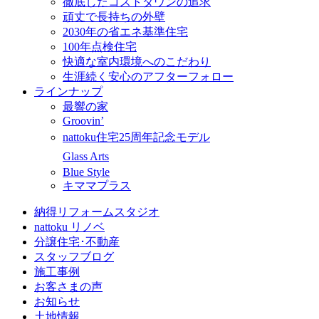
徹底したコストダウンの追求
頑丈で長持ちの外壁
2030年の省エネ基準住宅
100年点検住宅
快適な室内環境へのこだわり
生涯続く安心のアフターフォロー
ラインナップ
最響の家
Groovin’
nattoku住宅25周年記念モデル
Glass Arts
Blue Style
キママプラス
納得リフォームスタジオ
nattoku リノベ
分譲住宅･不動産
スタッフブログ
施工事例
お客さまの声
お知らせ
土地情報