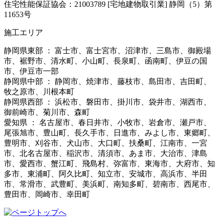
住宅性能保証協会：21003789 [宅地建物取引業] 静岡（5）第
11653号
施工エリア
静岡県東部 ： 富士市、富士宮市、沼津市、三島市、御殿場
市、裾野市、清水町、小山町、長泉町、函南町、伊豆の国
市、伊豆市一部
静岡県中部 ： 静岡市、焼津市、藤枝市、島田市、吉田町、
牧之原市、川根本町
静岡県西部 ： 浜松市、磐田市、掛川市、袋井市、湖西市、
御前崎市、菊川市、森町
愛知県 ： 名古屋市、春日井市、小牧市、岩倉市、瀬戸市、
尾張旭市、豊山町、長久手市、日進市、みよし市、東郷町、
豊明市、刈谷市、犬山市、大口町、扶桑町、江南市、一宮
市、北名古屋市、稲沢市、清須市、あま市、大治市、津島
市、愛西市、蟹江町、飛島村、弥富市、東海市、大府市、知
多市、東浦町、阿久比町、知立市、安城市、高浜市、半田
市、常滑市、武豊町、美浜町、南知多町、碧南市、西尾市、
豊田市、岡崎市、幸田町