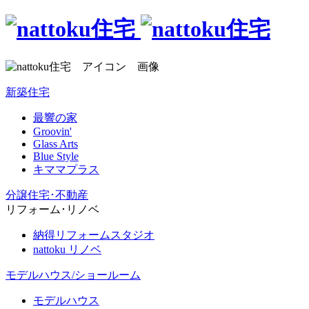
新築住宅
最響の家
Groovin'
Glass Arts
Blue Style
キママプラス
分譲住宅･不動産
リフォーム･リノベ
納得リフォームスタジオ
nattoku リノベ
モデルハウス/ショールーム
モデルハウス