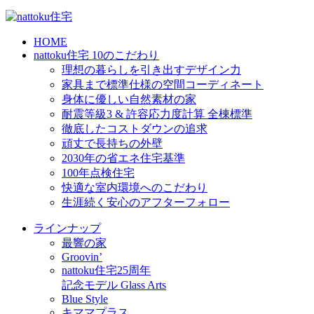
HOME
nattoku住宅 10のこだわり
理想の暮らしを引き出すデザイン力
家具まで標準仕様の空間コーディネート
身体に優しい自然素材の家
耐震等級3 & 許容応力度計算 全棟標準
徹底したコストダウンの追求
頑丈で長持ちの外壁
2030年の省エネ住宅基準
100年点検住宅
快適な室内環境へのこだわり
生涯続く安心のアフターフォロー
ラインナップ
最響の家
Groovin’
nattoku住宅25周年
記念モデル Glass Arts
Blue Style
キママプラス