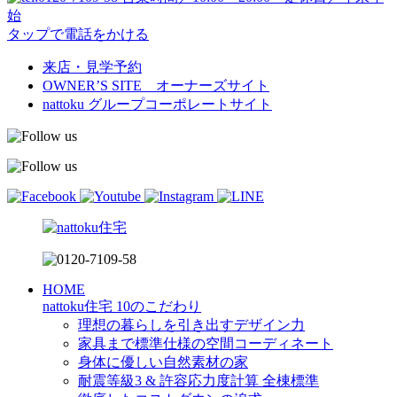
始
タップで電話をかける
来店・見学予約
OWNER’S SITE オーナーズサイト
nattoku
グループコーポレートサイト
HOME
nattoku住宅 10のこだわり
理想の暮らしを引き出すデザイン力
家具まで標準仕様の空間コーディネート
身体に優しい自然素材の家
耐震等級3 & 許容応力度計算 全棟標準