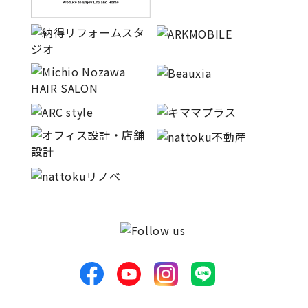
理想の暮らしを引き出すデザイン力
家具まで標準仕様の空間コーディネート
身体に優しい自然素材の家
耐震等級3 & 許容応力度計算 全棟標準
徹底したコストダウンの追求
頑丈で長持ちの外壁
2030年の省エネ基準住宅
100年点検住宅