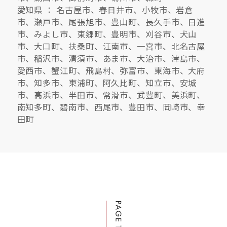
愛知県 ： 名古屋市、春日井市、小牧市、岩倉
市、瀬戸市、尾張旭市、豊山町、長久手市、日進
キママプラス
市、みよし市、東郷町、豊明市、刈谷市、犬山
市、大口町、扶桑町、江南市、一宮市、北名古屋
市、稲沢市、清須市、あま市、大治市、津島市、
納得リフォームスタジオ
nattoku リノベ
愛西市、蟹江町、飛島村、弥富市、東海市、大府
市、知多市、東浦町、阿久比町、知立市、安城
市、高浜市、半田市、常滑市、武豊町、美浜町、
分譲住宅･不動産
スタッフブログ
南知多町、碧南市、西尾市、豊田市、岡崎市、幸
田町
施工事例
お客さまの声
お知らせ
土地情報
近日分譲予定情報
会社情報
動画ギャラリー
採用情報