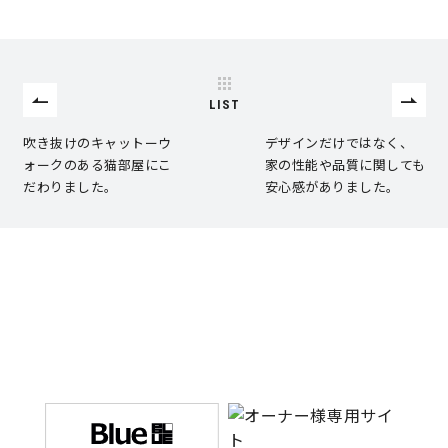
営業時間／10:00～20:00 定休日／年末年始
タップで電話をかける
LIST
吹き抜けのキャットーウ
デザインだけではなく、
ォークのある猫部屋にこ
家の性能や品質に関しても
来店・見学予約
だわりました。
安心感がありました。
OWNER’S SITE オーナーズサイト
nattoku
グループコーポレートサイト
nattoku住宅 10のこだわり