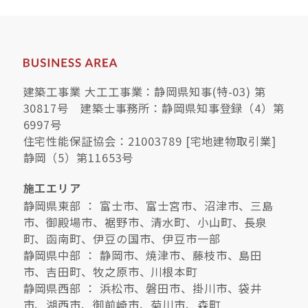
快適な室内環境へのこだわり
生涯続く安心のアフターフォロー
建築工事業 大工工事業：静岡県知事(特-03) 第
30817号 建築士事務所：静岡県知事登録（4）第
ラインナップ
6997号
住宅性能保証協会：21003789 [宅地建物取引業]
静岡（5）第11653号
最響の家
施工エリア
静岡県東部 ： 富士市、富士宮市、沼津市、三島
Groovin’
市、御殿場市、裾野市、清水町、小山町、長泉
町、函南町、伊豆の国市、伊豆市一部
nattoku住宅25周年記念モデル
静岡県中部 ： 静岡市、焼津市、藤枝市、島田
Glass Arts
市、吉田町、牧之原市、川根本町
静岡県西部 ： 浜松市、磐田市、掛川市、袋井
市、湖西市、御前崎市、菊川市、森町
Blue Style