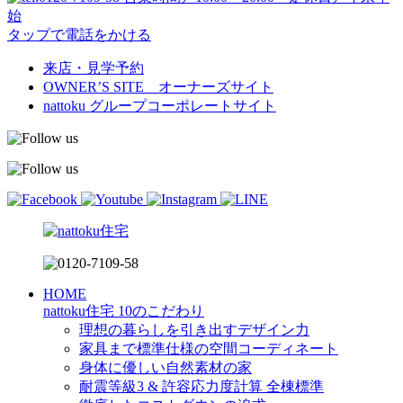
始
タップで電話をかける
来店・見学予約
OWNER’S SITE オーナーズサイト
nattoku
グループコーポレートサイト
HOME
nattoku住宅 10のこだわり
理想の暮らしを引き出すデザイン力
家具まで標準仕様の空間コーディネート
身体に優しい自然素材の家
耐震等級3 & 許容応力度計算 全棟標準