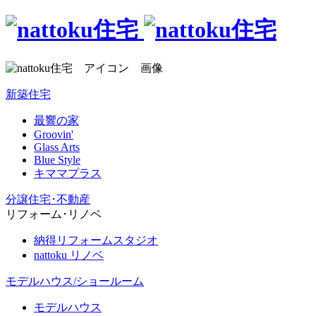
新築住宅
最響の家
Groovin'
Glass Arts
Blue Style
キママプラス
分譲住宅･不動産
リフォーム･リノベ
納得リフォームスタジオ
nattoku リノベ
モデルハウス/ショールーム
モデルハウス