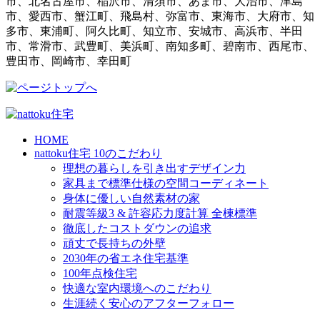
市、北名古屋市、稲沢市、清須市、あま市、大治市、津島
市、愛西市、蟹江町、飛島村、弥富市、東海市、大府市、知
多市、東浦町、阿久比町、知立市、安城市、高浜市、半田
市、常滑市、武豊町、美浜町、南知多町、碧南市、西尾市、
豊田市、岡崎市、幸田町
HOME
nattoku住宅 10のこだわり
理想の暮らしを引き出すデザイン力
家具まで標準仕様の空間コーディネート
身体に優しい自然素材の家
耐震等級3 & 許容応力度計算 全棟標準
徹底したコストダウンの追求
頑丈で長持ちの外壁
2030年の省エネ住宅基準
100年点検住宅
快適な室内環境へのこだわり
生涯続く安心のアフターフォロー