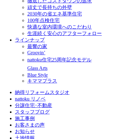
徹底したコストダウンの追求
頑丈で長持ちの外壁
2030年の省エネ基準住宅
100年点検住宅
快適な室内環境へのこだわり
生涯続く安心のアフターフォロー
ラインナップ
最響の家
Groovin’
nattoku住宅25周年記念モデル
Glass Arts
Blue Style
キママプラス
納得リフォームスタジオ
nattoku リノベ
分譲住宅･不動産
スタッフブログ
施工事例
お客さまの声
お知らせ
土地情報