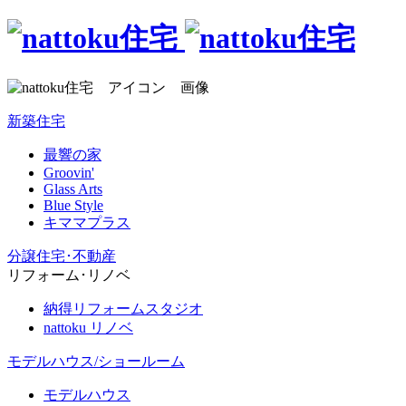
新築住宅
最響の家
Groovin'
Glass Arts
Blue Style
キママプラス
分譲住宅･不動産
リフォーム･リノベ
納得リフォームスタジオ
nattoku リノベ
モデルハウス/ショールーム
モデルハウス