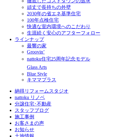
徹底したコストダウンの追求
頑丈で長持ちの外壁
2030年の省エネ基準住宅
100年点検住宅
快適な室内環境へのこだわり
生涯続く安心のアフターフォロー
ラインナップ
最響の家
Groovin’
nattoku住宅25周年記念モデル
Glass Arts
Blue Style
キママプラス
納得リフォームスタジオ
nattoku リノベ
分譲住宅･不動産
スタッフブログ
施工事例
お客さまの声
お知らせ
土地情報