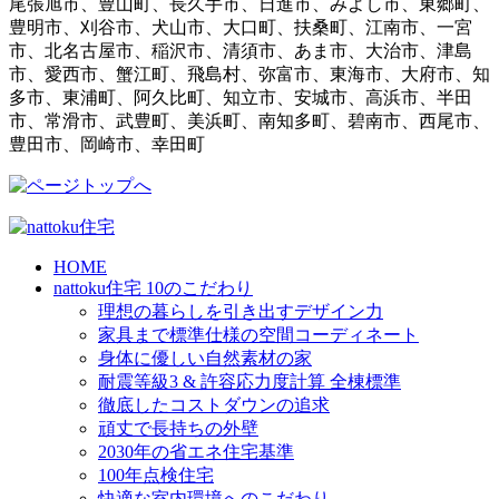
尾張旭市、豊山町、長久手市、日進市、みよし市、東郷町、
豊明市、刈谷市、犬山市、大口町、扶桑町、江南市、一宮
市、北名古屋市、稲沢市、清須市、あま市、大治市、津島
市、愛西市、蟹江町、飛島村、弥富市、東海市、大府市、知
多市、東浦町、阿久比町、知立市、安城市、高浜市、半田
市、常滑市、武豊町、美浜町、南知多町、碧南市、西尾市、
豊田市、岡崎市、幸田町
HOME
nattoku住宅 10のこだわり
理想の暮らしを引き出すデザイン力
家具まで標準仕様の空間コーディネート
身体に優しい自然素材の家
耐震等級3 & 許容応力度計算 全棟標準
徹底したコストダウンの追求
頑丈で長持ちの外壁
2030年の省エネ住宅基準
100年点検住宅
快適な室内環境へのこだわり