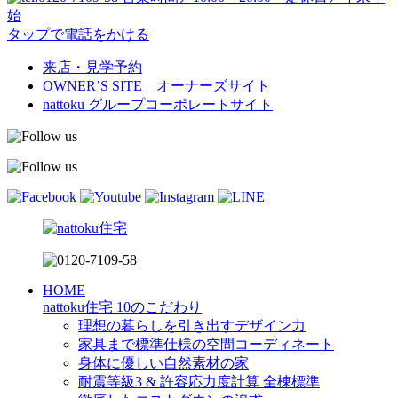
始
タップで電話をかける
来店・見学予約
OWNER’S SITE オーナーズサイト
nattoku
グループコーポレートサイト
HOME
nattoku住宅 10のこだわり
理想の暮らしを引き出すデザイン力
家具まで標準仕様の空間コーディネート
身体に優しい自然素材の家
耐震等級3 & 許容応力度計算 全棟標準