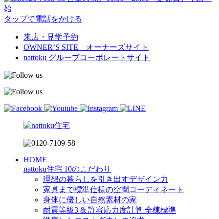
始
タップで電話をかける
来店・見学予約
OWNER’S SITE オーナーズサイト
nattoku
グループコーポレートサイト
HOME
nattoku住宅 10のこだわり
理想の暮らしを引き出すデザイン力
家具まで標準仕様の空間コーディネート
身体に優しい自然素材の家
耐震等級3 & 許容応力度計算 全棟標準