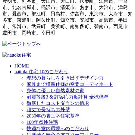
豊明市、刈谷市、犬山市、大口町、扶桑町、江南市、一宮
市、北名古屋市、稲沢市、清須市、あま市、大治市、津島
市、愛西市、蟹江町、飛島村、弥富市、東海市、大府市、知
多市、東浦町、阿久比町、知立市、安城市、高浜市、半田
市、常滑市、武豊町、美浜町、南知多町、碧南市、西尾市、
豊田市、岡崎市、幸田町
HOME
nattoku住宅 10のこだわり
理想の暮らしを引き出すデザイン力
家具まで標準仕様の空間コーディネート
身体に優しい自然素材の家
耐震等級3 & 許容応力度計算 全棟標準
徹底したコストダウンの追求
頑丈で長持ちの外壁
2030年の省エネ住宅基準
100年点検住宅
快適な室内環境へのこだわり
生涯続く安心のアフターフォロー