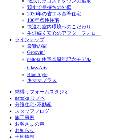
徹底したコストダウンの追求
頑丈で長持ちの外壁
2030年の省エネ基準住宅
100年点検住宅
快適な室内環境へのこだわり
生涯続く安心のアフターフォロー
ラインナップ
最響の家
Groovin’
nattoku住宅25周年記念モデル
Glass Arts
Blue Style
キママプラス
納得リフォームスタジオ
nattoku リノベ
分譲住宅･不動産
スタッフブログ
施工事例
お客さまの声
お知らせ
土地情報