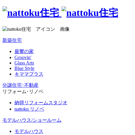
新築住宅
最響の家
Groovin'
Glass Arts
Blue Style
キママプラス
分譲住宅･不動産
リフォーム･リノベ
納得リフォームスタジオ
nattoku リノベ
モデルハウス/ショールーム
モデルハウス