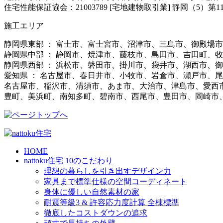
住宅性能保証協会：21003789 [宅地建物取引業] 静岡（5）第11
施工エリア
静岡県東部 ： 富士市、富士宮市、沼津市、三島市、御殿場
静岡県中部 ： 静岡市、焼津市、藤枝市、島田市、吉田町、
静岡県西部 ： 浜松市、磐田市、掛川市、袋井市、湖西市、
愛知県 ： 名古屋市、春日井市、小牧市、岩倉市、瀬戸市、
名古屋市、稲沢市、清須市、あま市、大治市、津島市、愛西
豊町、美浜町、南知多町、碧南市、西尾市、豊田市、岡崎市
HOME
nattoku住宅 10のこだわり
理想の暮らしを引き出すデザイン力
家具まで標準仕様の空間コーディネート
身体に優しい自然素材の家
耐震等級3 & 許容応力度計算 全棟標準
徹底したコストダウンの追求