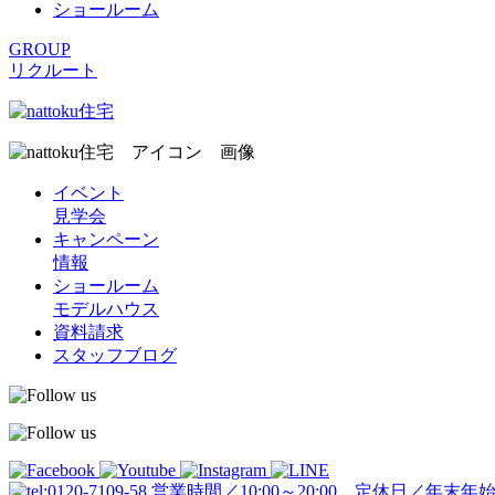
ショールーム
GROUP
リクルート
イベント
見学会
キャンペーン
情報
ショールーム
モデルハウス
資料請求
スタッフブログ
営業時間／10:00～20:00 定休日／年末年