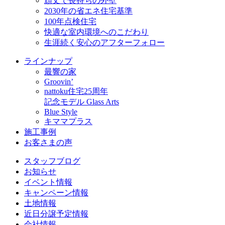
頑丈で長持ちの外壁
2030年の省エネ住宅基準
100年点検住宅
快適な室内環境へのこだわり
生涯続く安心のアフターフォロー
ラインナップ
最響の家
Groovin’
nattoku住宅25周年
記念モデル Glass Arts
Blue Style
キママプラス
施工事例
お客さまの声
スタッフブログ
お知らせ
イベント情報
キャンペーン情報
土地情報
近日分譲予定情報
会社情報