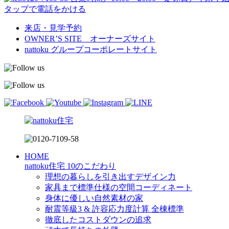
タップで電話をかける
来店・見学予約
OWNER’S SITE オーナーズサイト
nattoku
グループコーポレートサイト
HOME
nattoku住宅 10のこだわり
理想の暮らしを引き出すデザイン力
家具まで標準仕様の空間コーディネート
身体に優しい自然素材の家
耐震等級3 & 許容応力度計算 全棟標準
徹底したコストダウンの追求