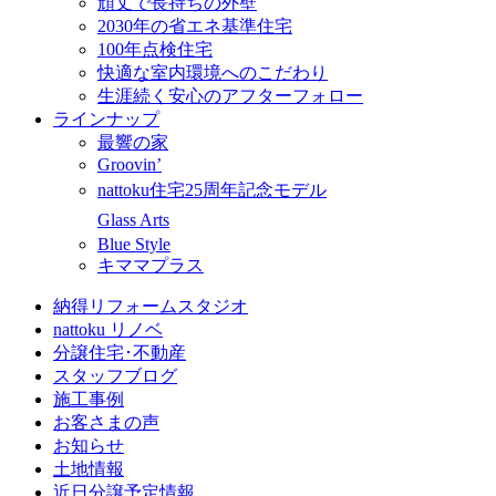
頑丈で長持ちの外壁
2030年の省エネ基準住宅
100年点検住宅
快適な室内環境へのこだわり
生涯続く安心のアフターフォロー
ラインナップ
最響の家
Groovin’
nattoku住宅25周年記念モデル
Glass Arts
Blue Style
キママプラス
納得リフォームスタジオ
nattoku リノベ
分譲住宅･不動産
スタッフブログ
施工事例
お客さまの声
お知らせ
土地情報
近日分譲予定情報