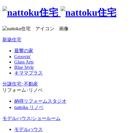
新築住宅
最響の家
Groovin'
Glass Arts
Blue Style
キママプラス
分譲住宅･不動産
リフォーム･リノベ
納得リフォームスタジオ
nattoku リノベ
モデルハウス/ショールーム
モデルハウス