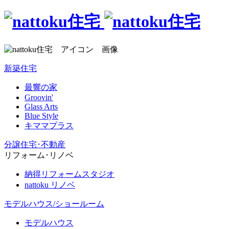
新築住宅
最響の家
Groovin'
Glass Arts
Blue Style
キママプラス
分譲住宅･不動産
リフォーム･リノベ
納得リフォームスタジオ
nattoku リノベ
モデルハウス/ショールーム
モデルハウス