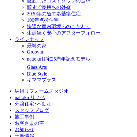
徹底したコストダウンの追求
頑丈で長持ちの外壁
2030年の省エネ基準住宅
100年点検住宅
快適な室内環境へのこだわり
生涯続く安心のアフターフォロー
ラインナップ
最響の家
Groovin’
nattoku住宅25周年記念モデル
Glass Arts
Blue Style
キママプラス
納得リフォームスタジオ
nattoku リノベ
分譲住宅･不動産
スタッフブログ
施工事例
お客さまの声
お知らせ
土地情報