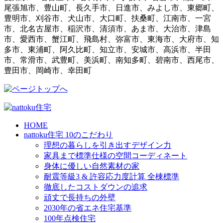
尾張旭市、豊山町、長久手市、日進市、みよし市、東郷町、
豊明市、刈谷市、犬山市、大口町、扶桑町、江南市、一宮
市、北名古屋市、稲沢市、清須市、あま市、大治市、津島
市、愛西市、蟹江町、飛島村、弥富市、東海市、大府市、知
多市、東浦町、阿久比町、知立市、安城市、高浜市、半田
市、常滑市、武豊町、美浜町、南知多町、碧南市、西尾市、
豊田市、岡崎市、幸田町
HOME
nattoku住宅 10のこだわり
理想の暮らしを引き出すデザイン力
家具まで標準仕様の空間コーディネート
身体に優しい自然素材の家
耐震等級3 & 許容応力度計算 全棟標準
徹底したコストダウンの追求
頑丈で長持ちの外壁
2030年の省エネ住宅基準
100年点検住宅