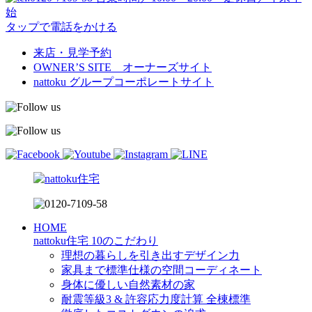
始
タップで電話をかける
来店・見学予約
OWNER’S SITE オーナーズサイト
nattoku
グループコーポレートサイト
HOME
nattoku住宅 10のこだわり
理想の暮らしを引き出すデザイン力
家具まで標準仕様の空間コーディネート
身体に優しい自然素材の家
耐震等級3 & 許容応力度計算 全棟標準