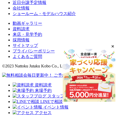
近日分譲予定情報
会社情報
ショールーム・モデルハウス紹介
動画ギャラリー
資料請求
来店・見学予約
採用情報
サイトマップ
プライバシーポリシー
よくあるご質問
©2023 Nattoku Jutaku Kobo Co., Ltd.
資料請求
来場予約
スタッフブログ
LINEで相談
イベント情報
アクセス