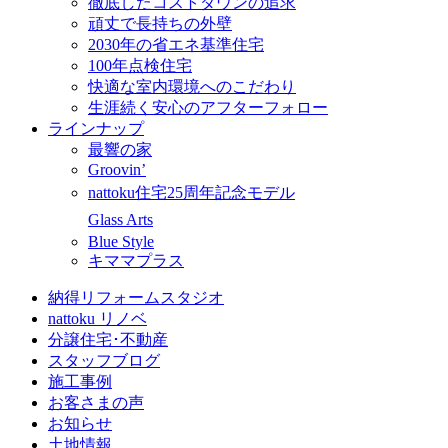
徹底したコストダウンの追求
頑丈で長持ちの外壁
2030年の省エネ基準住宅
100年点検住宅
快適な室内環境へのこだわり
生涯続く安心のアフターフォロー
ラインナップ
最響の家
Groovin’
nattoku住宅25周年記念モデル
Glass Arts
Blue Style
キママプラス
納得リフォームスタジオ
nattoku リノベ
分譲住宅･不動産
スタッフブログ
施工事例
お客さまの声
お知らせ
土地情報