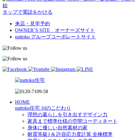
始
タップで電話をかける
来店・見学予約
OWNER’S SITE オーナーズサイト
nattoku
グループコーポレートサイト
HOME
nattoku住宅 10のこだわり
理想の暮らしを引き出すデザイン力
家具まで標準仕様の空間コーディネート
身体に優しい自然素材の家
耐震等級3 & 許容応力度計算 全棟標準