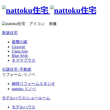
新築住宅
最響の家
Groovin'
Glass Arts
Blue Style
キママプラス
分譲住宅･不動産
リフォーム･リノベ
納得リフォームスタジオ
nattoku リノベ
モデルハウス/ショールーム
モデルハウス