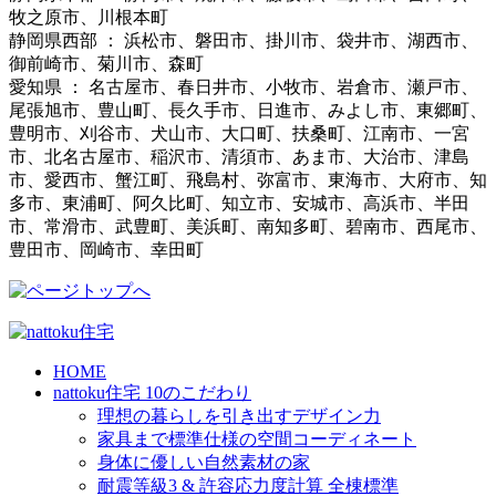
牧之原市、川根本町
静岡県西部 ： 浜松市、磐田市、掛川市、袋井市、湖西市、
御前崎市、菊川市、森町
愛知県 ： 名古屋市、春日井市、小牧市、岩倉市、瀬戸市、
尾張旭市、豊山町、長久手市、日進市、みよし市、東郷町、
豊明市、刈谷市、犬山市、大口町、扶桑町、江南市、一宮
市、北名古屋市、稲沢市、清須市、あま市、大治市、津島
市、愛西市、蟹江町、飛島村、弥富市、東海市、大府市、知
多市、東浦町、阿久比町、知立市、安城市、高浜市、半田
市、常滑市、武豊町、美浜町、南知多町、碧南市、西尾市、
豊田市、岡崎市、幸田町
HOME
nattoku住宅 10のこだわり
理想の暮らしを引き出すデザイン力
家具まで標準仕様の空間コーディネート
身体に優しい自然素材の家
耐震等級3 & 許容応力度計算 全棟標準