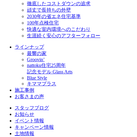
徹底したコストダウンの追求
頑丈で長持ちの外壁
2030年の省エネ住宅基準
100年点検住宅
快適な室内環境へのこだわり
生涯続く安心のアフターフォロー
ラインナップ
最響の家
Groovin’
nattoku住宅25周年
記念モデル Glass Arts
Blue Style
キママプラス
施工事例
お客さまの声
スタッフブログ
お知らせ
イベント情報
キャンペーン情報
土地情報