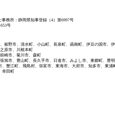
築士事務所：静岡県知事登録（4）第6997号
653号
市、裾野市、清水町、小山町、長泉町、函南町、伊豆の国市、
牧之原市、川根本町
御前崎市、菊川市、森町
尾張旭市、豊山町、長久手市、日進市、みよし市、東郷町、豊
市、蟹江町、飛島村、弥富市、東海市、大府市、知多市、東浦
、幸田町