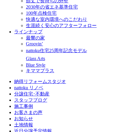
頑丈で長持ちの外壁
2030年の省エネ基準住宅
100年点検住宅
快適な室内環境へのこだわり
生涯続く安心のアフターフォロー
ラインナップ
最響の家
Groovin’
nattoku住宅25周年記念モデル
Glass Arts
Blue Style
キママプラス
納得リフォームスタジオ
nattoku リノベ
分譲住宅･不動産
スタッフブログ
施工事例
お客さまの声
お知らせ
土地情報
近日分譲予定情報