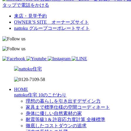
タップで電話をかける
来店・見学予約
OWNER’S SITE オーナーズサイト
nattoku
グループコーポレートサイト
HOME
nattoku住宅 10のこだわり
理想の暮らしを引き出すデザイン力
家具まで標準仕様の空間コーディネート
身体に優しい自然素材の家
耐震等級3 & 許容応力度計算 全棟標準
徹底したコストダウンの追求