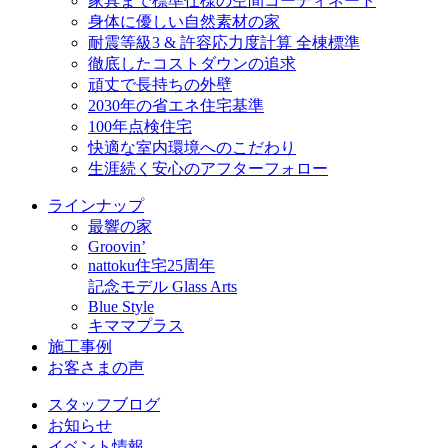
家具まで標準仕様の空間コーディネート
身体に優しい自然素材の家
耐震等級3 & 許容応力度計算 全棟標準
徹底したコストダウンの追求
頑丈で長持ちの外壁
2030年の省エネ住宅基準
100年点検住宅
快適な室内環境へのこだわり
生涯続く安心のアフターフォロー
ラインナップ
最響の家
Groovin’
nattoku住宅25周年
記念モデル Glass Arts
Blue Style
キママプラス
施工事例
お客さまの声
スタッフブログ
お知らせ
イベント情報