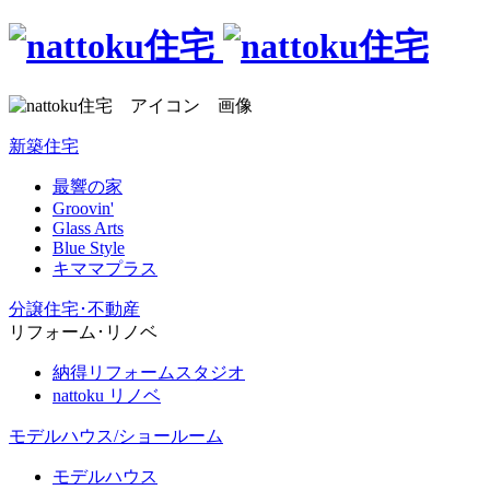
新築住宅
最響の家
Groovin'
Glass Arts
Blue Style
キママプラス
分譲住宅･不動産
リフォーム･リノベ
納得リフォームスタジオ
nattoku リノベ
モデルハウス/ショールーム
モデルハウス