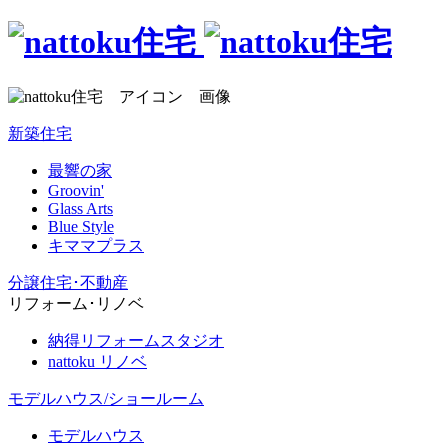
新築住宅
最響の家
Groovin'
Glass Arts
Blue Style
キママプラス
分譲住宅･不動産
リフォーム･リノベ
納得リフォームスタジオ
nattoku リノベ
モデルハウス/ショールーム
モデルハウス