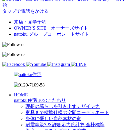
始
タップで電話をかける
来店・見学予約
OWNER’S SITE オーナーズサイト
nattoku
グループコーポレートサイト
HOME
nattoku住宅 10のこだわり
理想の暮らしを引き出すデザイン力
家具まで標準仕様の空間コーディネート
身体に優しい自然素材の家
耐震等級3 & 許容応力度計算 全棟標準