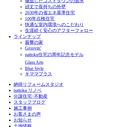
徹底したコストダウンの追求
頑丈で長持ちの外壁
2030年の省エネ基準住宅
100年点検住宅
快適な室内環境へのこだわり
生涯続く安心のアフターフォロー
ラインナップ
最響の家
Groovin’
nattoku住宅25周年記念モデル
Glass Arts
Blue Style
キママプラス
納得リフォームスタジオ
nattoku リノベ
分譲住宅･不動産
スタッフブログ
施工事例
お客さまの声
お知らせ
土地情報