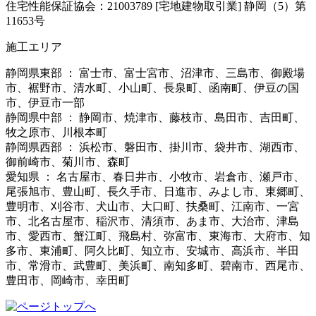
住宅性能保証協会：21003789 [宅地建物取引業] 静岡（5）第
11653号
施工エリア
静岡県東部 ： 富士市、富士宮市、沼津市、三島市、御殿場
市、裾野市、清水町、小山町、長泉町、函南町、伊豆の国
市、伊豆市一部
静岡県中部 ： 静岡市、焼津市、藤枝市、島田市、吉田町、
牧之原市、川根本町
静岡県西部 ： 浜松市、磐田市、掛川市、袋井市、湖西市、
御前崎市、菊川市、森町
愛知県 ： 名古屋市、春日井市、小牧市、岩倉市、瀬戸市、
尾張旭市、豊山町、長久手市、日進市、みよし市、東郷町、
豊明市、刈谷市、犬山市、大口町、扶桑町、江南市、一宮
市、北名古屋市、稲沢市、清須市、あま市、大治市、津島
市、愛西市、蟹江町、飛島村、弥富市、東海市、大府市、知
多市、東浦町、阿久比町、知立市、安城市、高浜市、半田
市、常滑市、武豊町、美浜町、南知多町、碧南市、西尾市、
豊田市、岡崎市、幸田町