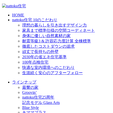
HOME
nattoku住宅 10のこだわり
理想の暮らしを引き出すデザイン力
家具まで標準仕様の空間コーディネート
身体に優しい自然素材の家
耐震等級3 & 許容応力度計算 全棟標準
徹底したコストダウンの追求
頑丈で長持ちの外壁
2030年の省エネ住宅基準
100年点検住宅
快適な室内環境へのこだわり
生涯続く安心のアフターフォロー
ラインナップ
最響の家
Groovin’
nattoku住宅25周年
記念モデル Glass Arts
Blue Style
キママプラス