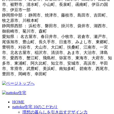
市、裾野市、清水町、小山町、長泉町、函南町、伊豆の国
市、伊豆市一部
静岡県中部 ： 静岡市、焼津市、藤枝市、島田市、吉田町、
牧之原市、川根本町
静岡県西部 ： 浜松市、磐田市、掛川市、袋井市、湖西市、
御前崎市、菊川市、森町
愛知県 ： 名古屋市、春日井市、小牧市、岩倉市、瀬戸市、
尾張旭市、豊山町、長久手市、日進市、みよし市、東郷町、
豊明市、刈谷市、犬山市、大口町、扶桑町、江南市、一宮
市、北名古屋市、稲沢市、清須市、あま市、大治市、津島
市、愛西市、蟹江町、飛島村、弥富市、東海市、大府市、知
多市、東浦町、阿久比町、知立市、安城市、高浜市、半田
市、常滑市、武豊町、美浜町、南知多町、碧南市、西尾市、
豊田市、岡崎市、幸田町
HOME
nattoku住宅 10のこだわり
理想の暮らしを引き出すデザイン力