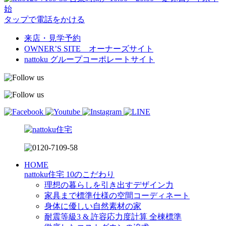
始
タップで電話をかける
来店・見学予約
OWNER’S SITE オーナーズサイト
nattoku
グループコーポレートサイト
HOME
nattoku住宅 10のこだわり
理想の暮らしを引き出すデザイン力
家具まで標準仕様の空間コーディネート
身体に優しい自然素材の家
耐震等級3 & 許容応力度計算 全棟標準