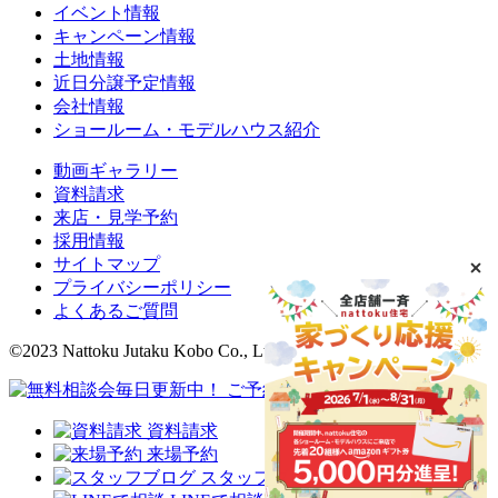
イベント情報
キャンペーン情報
土地情報
近日分譲予定情報
会社情報
ショールーム・モデルハウス紹介
動画ギャラリー
資料請求
来店・見学予約
採用情報
サイトマップ
プライバシーポリシー
よくあるご質問
©2023 Nattoku Jutaku Kobo Co., Ltd.
資料請求
来場予約
スタッフブログ