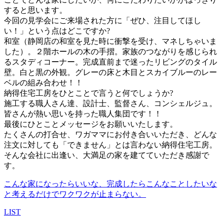
すると思います。
今回の見学会にご来場された方に「ぜひ、注目してほし
い！」という点はどこですか?
和室（静岡店の和室を見た時に衝撃を受け、マネしちゃいま
した）。２階ホールの木の手摺。家族のつながりを感じられ
るスタディコーナー。完成直前まで迷ったリビングのタイル
壁。白と黒の外観。グレーの床と木目とスカイブルーのレー
ベルの組み合わせ！！
納得住宅工房をひとことで言うと何でしょうか?
施工する職人さん達、設計士、監督さん、コンシェルジュ。
皆さんが熱い思いを持った職人集団です！！
最後にひとことメッセージをお願いいたします。
たくさんの打合せ、ワガママにお付き合いいただき、どんな
注文に対しても「できません」とは言わない納得住宅工房。
そんな会社に出逢い、大満足の家を建てていただき感謝で
す。
こんな家になったらいいな、完成したらこんなことしたいな
と考えるだけでワクワクが止まらない。
LIST