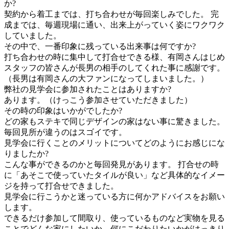
か?
契約から着工までは、打ち合わせが毎回楽しみでした。 完
成までは、毎週現場に通い、出来上がっていく姿にワクワク
していました。
その中で、一番印象に残っている出来事は何ですか?
打ち合わせの時に集中して打合せできる様、有岡さんはじめ
スタッフの皆さんが長男の相手のしてくれた事に感謝です。
（長男は有岡さんの大ファンになってしまいました。）
弊社の見学会に参加されたことはありますか?
あります。（けっこう参加させていただきました）
その時の印象はいかがでしたか?
どの家もステキで同じデザインの家はない事に驚きました。
毎回見所が違うのはスゴイです。
見学会に行くことのメリットについてどのようにお感じにな
りましたか?
こんな事ができるのかと毎回発見があります。 打合せの時
に「あそこで使っていたタイルが良い」など具体的なイメー
ジを持って打合せできました。
見学会に行こうかと迷っている方に何かアドバイスをお願い
します。
できるだけ参加して間取り、使っているものなど実物を見る
ことでどんな家にしたいか、何にこだわりたいかがはっきり