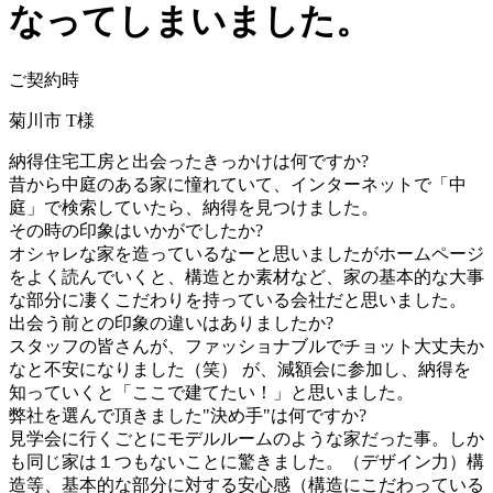
なってしまいました。
ご契約時
菊川市 T様
納得住宅工房と出会ったきっかけは何ですか?
昔から中庭のある家に憧れていて、インターネットで「中
庭」で検索していたら、納得を見つけました。
その時の印象はいかがでしたか?
オシャレな家を造っているなーと思いましたがホームページ
をよく読んでいくと、構造とか素材など、家の基本的な大事
な部分に凄くこだわりを持っている会社だと思いました。
出会う前との印象の違いはありましたか?
スタッフの皆さんが、ファッショナブルでチョット大丈夫か
なと不安になりました（笑） が、減額会に参加し、納得を
知っていくと「ここで建てたい！」と思いました。
弊社を選んで頂きました"決め手"は何ですか?
見学会に行くごとにモデルルームのような家だった事。しか
も同じ家は１つもないことに驚きました。（デザイン力）構
造等、基本的な部分に対する安心感（構造にこだわっている