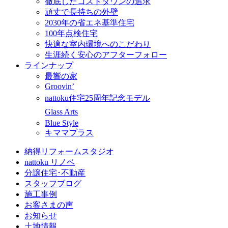
徹底したコストダウンの追求
頑丈で長持ちの外壁
2030年の省エネ基準住宅
100年点検住宅
快適な室内環境へのこだわり
生涯続く安心のアフターフォロー
ラインナップ
最響の家
Groovin’
nattoku住宅25周年記念モデル
Glass Arts
Blue Style
キママプラス
納得リフォームスタジオ
nattoku リノベ
分譲住宅･不動産
スタッフブログ
施工事例
お客さまの声
お知らせ
土地情報