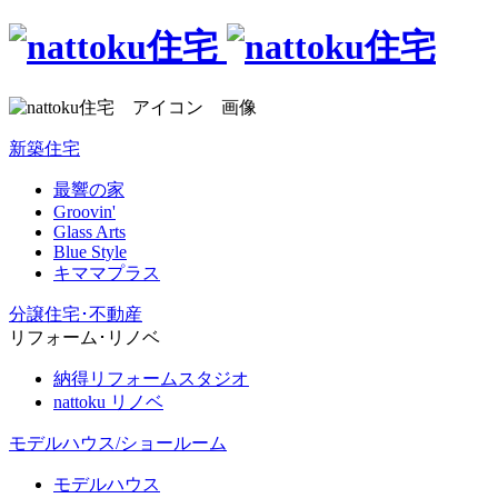
新築住宅
最響の家
Groovin'
Glass Arts
Blue Style
キママプラス
分譲住宅･不動産
リフォーム･リノベ
納得リフォームスタジオ
nattoku リノベ
モデルハウス/ショールーム
モデルハウス