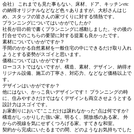
会社） これまでも見た事もない、床材、ドア、キッチンetc
の納得オリジナルなどなど色々ありますが、大杉さんはじ
め、スタッフの皆さんの家づくりに対する情熱です。
プランニングについてはいかがでしたか?
社長が目の前で書くプランニングに感動しました。その後の
打合せでのこちらの要望に対する提案も良かったです。
素材についていかがですか？
手間のかかる自然素材を一般住宅の中にできるだけ取り入れ
ようとする姿勢がスゴイと思います。
価格についてはいかがですか？
ローコストではないですが、構造、素材、デザイン、納得オ
リジナル設備、施工の丁寧さ、対応力、などなど価格以上で
す。
デザインはいかがですか？
他にはない、かっこ良いデザインです！ プランニングの時
に、住みやすさだけではなくデザインも両立させようとする
設計力はスゴイです。
お家創りにおいて"ここだけは譲れなかった"点は何ですか?
構造がしっかりした強い家。明るく、開放感のある家。 外
からの視線を気にせずくつろげる家。すてきな和室。
契約から完成にいたるまでの間、どのようなお気持ちでした