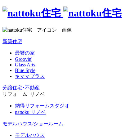
新築住宅
最響の家
Groovin'
Glass Arts
Blue Style
キママプラス
分譲住宅･不動産
リフォーム･リノベ
納得リフォームスタジオ
nattoku リノベ
モデルハウス/ショールーム
モデルハウス