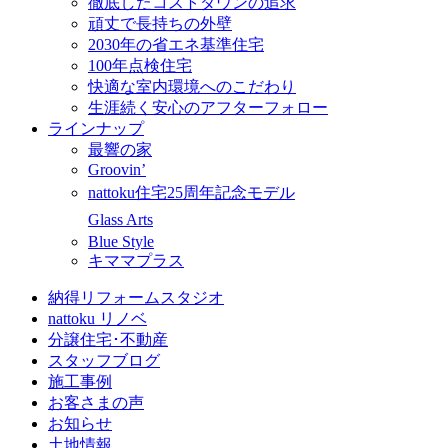
徹底したコストダウンの追求
頑丈で長持ちの外壁
2030年の省エネ基準住宅
100年点検住宅
快適な室内環境へのこだわり
生涯続く安心のアフターフォロー
ラインナップ
最響の家
Groovin’
nattoku住宅25周年記念モデル
Glass Arts
Blue Style
キママプラス
納得リフォームスタジオ
nattoku リノベ
分譲住宅･不動産
スタッフブログ
施工事例
お客さまの声
お知らせ
土地情報