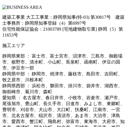
建築工事業 大工工事業：静岡県知事(特-03) 第30817号 建築
士事務所：静岡県知事登録（4）第6997号
住宅性能保証協会：21003789 [宅地建物取引業] 静岡（5）第
11653号
施工エリア
静岡県東部 ： 富士市、富士宮市、沼津市、三島市、御殿場
市、裾野市、清水町、小山町、長泉町、函南町、伊豆の国
市、伊豆市一部
静岡県中部 ： 静岡市、焼津市、藤枝市、島田市、吉田町、
牧之原市、川根本町
静岡県西部 ： 浜松市、磐田市、掛川市、袋井市、湖西市、
御前崎市、菊川市、森町
愛知県 ： 名古屋市、春日井市、小牧市、岩倉市、瀬戸市、
尾張旭市、豊山町、長久手市、日進市、みよし市、東郷町、
豊明市、刈谷市、犬山市、大口町、扶桑町、江南市、一宮
市、北名古屋市、稲沢市、清須市、あま市、大治市、津島
市、愛西市、蟹江町、飛島村、弥富市、東海市、大府市、知