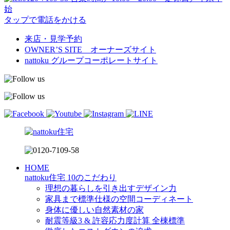
始
タップで電話をかける
来店・見学予約
OWNER’S SITE オーナーズサイト
nattoku
グループコーポレートサイト
HOME
nattoku住宅 10のこだわり
理想の暮らしを引き出すデザイン力
家具まで標準仕様の空間コーディネート
身体に優しい自然素材の家
耐震等級3 & 許容応力度計算 全棟標準