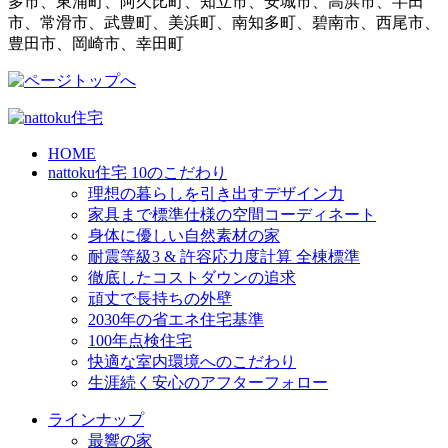
多市、東浦町、阿久比町、知立市、安城市、高浜市、半田
市、常滑市、武豊町、美浜町、南知多町、碧南市、西尾市、
豊田市、岡崎市、幸田町
HOME
nattoku住宅 10のこだわり
理想の暮らしを引き出すデザイン力
家具まで標準仕様の空間コーディネート
身体に優しい自然素材の家
耐震等級3 & 許容応力度計算 全棟標準
徹底したコストダウンの追求
頑丈で長持ちの外壁
2030年の省エネ住宅基準
100年点検住宅
快適な室内環境へのこだわり
生涯続く安心のアフターフォロー
ラインナップ
最響の家