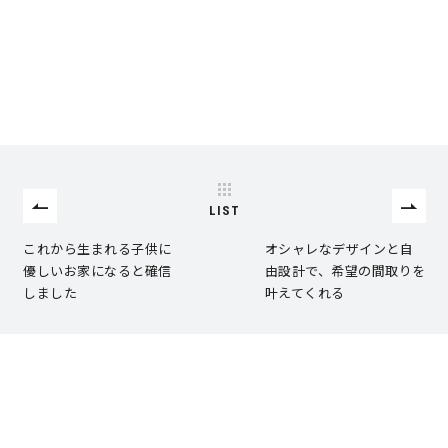
営業時間／10:00～20:00 定休日／年末年始
タップで電話をかける
来店・見学予約
LIST
これから生まれる子供に
オシャレなデザインと自
OWNER’S SITE オーナーズサイト
優しいお家になると確信
由設計で、希望の間取りを
しました
叶えてくれる
nattoku
グループコーポレートサイト
nattoku住宅 10のこだわり