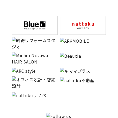
理想の暮らしを引き出すデザイン力
家具まで標準仕様の空間コーディネート
身体に優しい自然素材の家
耐震等級3 & 許容応力度計算 全棟標準
徹底したコストダウンの追求
頑丈で長持ちの外壁
2030年の省エネ基準住宅
100年点検住宅