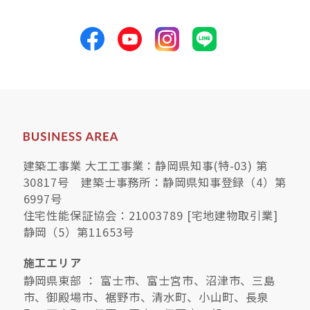
快適な室内環境へのこだわり
生涯続く安心のアフターフォロー
ラインナップ
建築工事業 大工工事業：静岡県知事(特-03) 第
最響の家
30817号 建築士事務所：静岡県知事登録（4）第
6997号
Groovin’
住宅性能保証協会：21003789 [宅地建物取引業]
静岡（5）第11653号
nattoku住宅25周年記念モデル
施工エリア
Glass Arts
静岡県東部 ： 富士市、富士宮市、沼津市、三島
市、御殿場市、裾野市、清水町、小山町、長泉
Blue Style