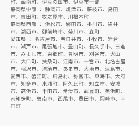
町、函南町、伊豆の国市、伊豆市一部
静岡県中部 ： 静岡市、焼津市、藤枝市、島田
キママプラス
市、吉田町、牧之原市、川根本町
静岡県西部 ： 浜松市、磐田市、掛川市、袋井
市、湖西市、御前崎市、菊川市、森町
愛知県 ： 名古屋市、春日井市、小牧市、岩倉
納得リフォームスタジオ
nattoku リノベ
市、瀬戸市、尾張旭市、豊山町、長久手市、日進
市、みよし市、東郷町、豊明市、刈谷市、犬山
分譲住宅･不動産
スタッフブログ
市、大口町、扶桑町、江南市、一宮市、北名古屋
市、稲沢市、清須市、あま市、大治市、津島市、
愛西市、蟹江町、飛島村、弥富市、東海市、大府
施工事例
お客さまの声
市、知多市、東浦町、阿久比町、知立市、安城
市、高浜市、半田市、常滑市、武豊町、美浜町、
お知らせ
土地情報
南知多町、碧南市、西尾市、豊田市、岡崎市、幸
田町
近日分譲予定情報
会社情報
動画ギャラリー
採用情報