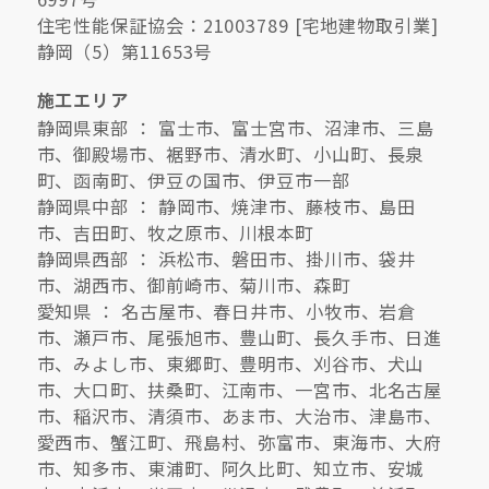
住宅性能保証協会：21003789 [宅地建物取引業]
静岡（5）第11653号
キママプラス
施工エリア
静岡県東部 ： 富士市、富士宮市、沼津市、三島
納得リフォームスタジオ
nattoku リノベ
市、御殿場市、裾野市、清水町、小山町、長泉
町、函南町、伊豆の国市、伊豆市一部
静岡県中部 ： 静岡市、焼津市、藤枝市、島田
分譲住宅･不動産
スタッフブログ
市、吉田町、牧之原市、川根本町
静岡県西部 ： 浜松市、磐田市、掛川市、袋井
施工事例
お客さまの声
市、湖西市、御前崎市、菊川市、森町
愛知県 ： 名古屋市、春日井市、小牧市、岩倉
市、瀬戸市、尾張旭市、豊山町、長久手市、日進
お知らせ
土地情報
市、みよし市、東郷町、豊明市、刈谷市、犬山
市、大口町、扶桑町、江南市、一宮市、北名古屋
近日分譲予定情報
会社情報
市、稲沢市、清須市、あま市、大治市、津島市、
愛西市、蟹江町、飛島村、弥富市、東海市、大府
市、知多市、東浦町、阿久比町、知立市、安城
動画ギャラリー
採用情報