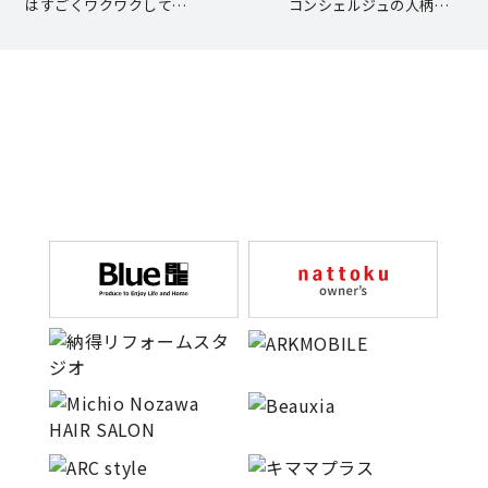
はすごくワクワクして…
コンシェルジュの人柄…
理想の暮らしを引き出すデザイン力
家具まで標準仕様の空間コーディネート
身体に優しい自然素材の家
耐震等級3 & 許容応力度計算 全棟標準
徹底したコストダウンの追求
頑丈で長持ちの外壁
2030年の省エネ基準住宅
100年点検住宅