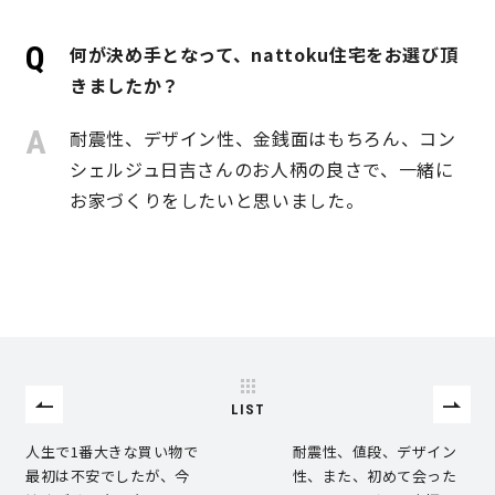
何が決め手となって、nattoku住宅をお選び頂
営業時間／10:00～20:00 定休日／年末年始
きましたか？
タップで電話をかける
耐震性、デザイン性、金銭面はもちろん、コン
シェルジュ日吉さんのお人柄の良さで、一緒に
来店・見学予約
お家づくりをしたいと思いました。
OWNER’S SITE オーナーズサイト
nattoku
グループコーポレートサイト
LIST
人生で1番大きな買い物で
耐震性、値段、デザイン
nattoku住宅 10のこだわり
最初は不安でしたが、今
性、また、初めて会った