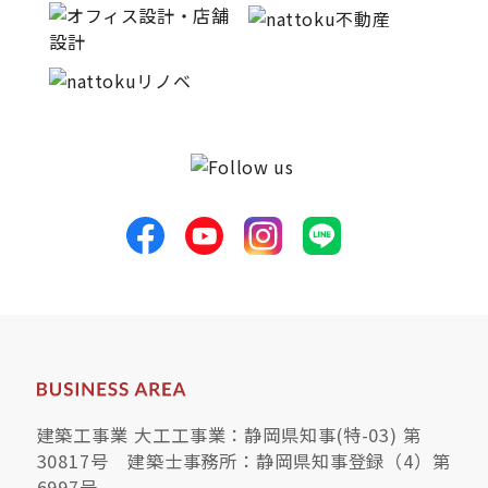
快適な室内環境へのこだわり
生涯続く安心のアフターフォロー
ラインナップ
最響の家
Groovin’
nattoku住宅25周年記念モデル
Glass Arts
建築工事業 大工工事業：静岡県知事(特-03) 第
30817号 建築士事務所：静岡県知事登録（4）第
Blue Style
6997号