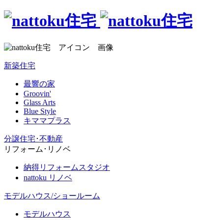
新築住宅
最響の家
Groovin'
Glass Arts
Blue Style
キママプラス
分譲住宅･不動産
リフォーム･リノベ
納得リフォームスタジオ
nattoku リノベ
モデルハウス/ショールーム
モデルハウス