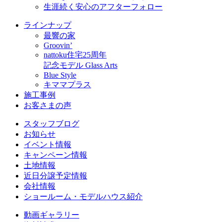
生涯続く安心のアフターフォロー
ラインナップ
最響の家
Groovin’
nattoku住宅25周年
記念モデル Glass Arts
Blue Style
キママプラス
施工事例
お客さまの声
スタッフブログ
お知らせ
イベント情報
キャンペーン情報
土地情報
近日分譲予定情報
会社情報
ショールーム・モデルハウス紹介
動画ギャラリー