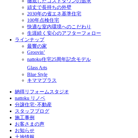
徹底したコストダウンの追求
頑丈で長持ちの外壁
2030年の省エネ基準住宅
100年点検住宅
快適な室内環境へのこだわり
生涯続く安心のアフターフォロー
ラインナップ
最響の家
Groovin’
nattoku住宅25周年記念モデル
Glass Arts
Blue Style
キママプラス
納得リフォームスタジオ
nattoku リノベ
分譲住宅･不動産
スタッフブログ
施工事例
お客さまの声
お知らせ
土地情報