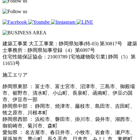
建築工事業 大工工事業：静岡県知事(特-03) 第30817号 建築
士事務所：静岡県知事登録（4）第6997号
住宅性能保証協会：21003789 [宅地建物取引業] 静岡（5）第
11653号
施工エリア
静岡県東部 ： 富士市、富士宮市、沼津市、三島市、御殿場
市、裾野市、清水町、小山町、長泉町、函南町、伊豆の国
市、伊豆市一部
静岡県中部 ： 静岡市、焼津市、藤枝市、島田市、吉田町、
牧之原市、川根本町
静岡県西部 ： 浜松市、磐田市、掛川市、袋井市、湖西市、
御前崎市、菊川市、森町
愛知県 ： 名古屋市、春日井市、小牧市、岩倉市、瀬戸市、
尾張旭市、豊山町、長久手市、日進市、みよし市、東郷町、