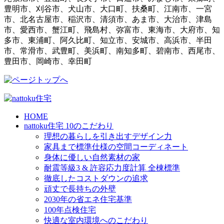
豊明市、刈谷市、犬山市、大口町、扶桑町、江南市、一宮
市、北名古屋市、稲沢市、清須市、あま市、大治市、津島
市、愛西市、蟹江町、飛島村、弥富市、東海市、大府市、知
多市、東浦町、阿久比町、知立市、安城市、高浜市、半田
市、常滑市、武豊町、美浜町、南知多町、碧南市、西尾市、
豊田市、岡崎市、幸田町
HOME
nattoku住宅 10のこだわり
理想の暮らしを引き出すデザイン力
家具まで標準仕様の空間コーディネート
身体に優しい自然素材の家
耐震等級3 & 許容応力度計算 全棟標準
徹底したコストダウンの追求
頑丈で長持ちの外壁
2030年の省エネ住宅基準
100年点検住宅
快適な室内環境へのこだわり