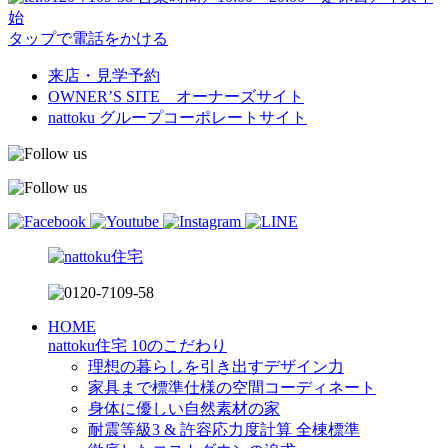
始
タップで電話をかける
来店・見学予約
OWNER’S SITE オーナーズサイト
nattoku
グループコーポレートサイト
HOME
nattoku住宅 10のこだわり
理想の暮らしを引き出すデザイン力
家具まで標準仕様の空間コーディネート
身体に優しい自然素材の家
耐震等級3 & 許容応力度計算 全棟標準