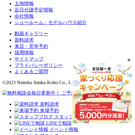
土地情報
近日分譲予定情報
会社情報
ショールーム・モデルハウス紹介
動画ギャラリー
資料請求
来店・見学予約
採用情報
サイトマップ
プライバシーポリシー
よくあるご質問
©2023 Nattoku Jutaku Kobo Co., Ltd.
資料請求
来場予約
スタッフブログ
LINEで相談
イベント情報