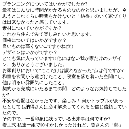
プランニングについてはいかがでしたか?
最初はこんなに時間がかかるものなのかと思いましたが、今
思うとこれくらい時間をかけないと「納得」のいく家づくり
は出来なかったと感じています。
素材についていかがですか？
これから住んでみて楽しみたいと思います。
価格についてはいかがですか？
良いものは高くない...ですかね(笑)
デザインはいかがですか？
とても気に入っています!! 他にはない我が家だけのデザイ
ン、ありがとうございました。
お家創りにおいて"ここだけは譲れなかった"点は何ですか?
和室を玄関から遠ざけたこと、寝室を落ち着いた空間にし、
他は明るい雰囲気にしたこと。
契約から完成にいたるまでの間、どのようなお気持ちでした
か?
不安や心配はなかったです。楽しみ！ 何かトラブルがあっ
たとしても納得さんは必ず解決してくれると信じ信頼してい
たので。
その中で、一番印象に残っている出来事は何ですか?
着工式 私達一組で恥ずかしかったけれど、皆さんの「熱」