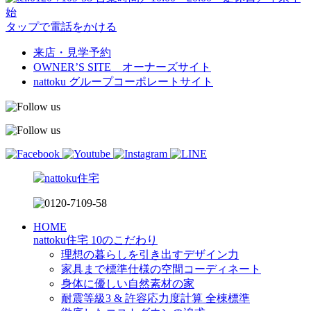
始
タップで電話をかける
来店・見学予約
OWNER’S SITE オーナーズサイト
nattoku
グループコーポレートサイト
HOME
nattoku住宅 10のこだわり
理想の暮らしを引き出すデザイン力
家具まで標準仕様の空間コーディネート
身体に優しい自然素材の家
耐震等級3 & 許容応力度計算 全棟標準