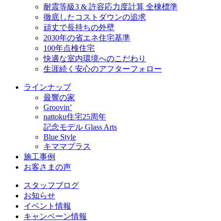
耐震等級3 & 許容応力度計算 全棟標準
徹底したコストダウンの追求
頑丈で長持ちの外壁
2030年の省エネ住宅基準
100年点検住宅
快適な室内環境へのこだわり
生涯続く安心のアフターフォロー
ラインナップ
最響の家
Groovin’
nattoku住宅25周年
記念モデル Glass Arts
Blue Style
キママプラス
施工事例
お客さまの声
スタッフブログ
お知らせ
イベント情報
キャンペーン情報