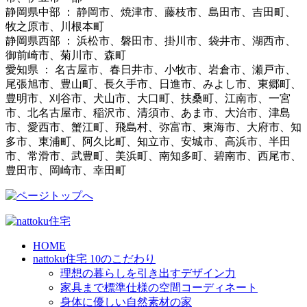
静岡県中部 ： 静岡市、焼津市、藤枝市、島田市、吉田町、
牧之原市、川根本町
静岡県西部 ： 浜松市、磐田市、掛川市、袋井市、湖西市、
御前崎市、菊川市、森町
愛知県 ： 名古屋市、春日井市、小牧市、岩倉市、瀬戸市、
尾張旭市、豊山町、長久手市、日進市、みよし市、東郷町、
豊明市、刈谷市、犬山市、大口町、扶桑町、江南市、一宮
市、北名古屋市、稲沢市、清須市、あま市、大治市、津島
市、愛西市、蟹江町、飛島村、弥富市、東海市、大府市、知
多市、東浦町、阿久比町、知立市、安城市、高浜市、半田
市、常滑市、武豊町、美浜町、南知多町、碧南市、西尾市、
豊田市、岡崎市、幸田町
HOME
nattoku住宅 10のこだわり
理想の暮らしを引き出すデザイン力
家具まで標準仕様の空間コーディネート
身体に優しい自然素材の家