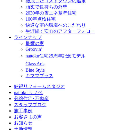
徹底したコストダウンの追求
頑丈で長持ちの外壁
2030年の省エネ基準住宅
100年点検住宅
快適な室内環境へのこだわり
生涯続く安心のアフターフォロー
ラインナップ
最響の家
Groovin’
nattoku住宅25周年記念モデル
Glass Arts
Blue Style
キママプラス
納得リフォームスタジオ
nattoku リノベ
分譲住宅･不動産
スタッフブログ
施工事例
お客さまの声
お知らせ
土地情報