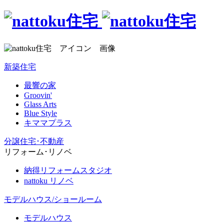
新築住宅
最響の家
Groovin'
Glass Arts
Blue Style
キママプラス
分譲住宅･不動産
リフォーム･リノベ
納得リフォームスタジオ
nattoku リノベ
モデルハウス/ショールーム
モデルハウス