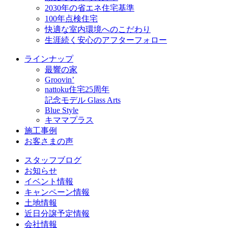
2030年の省エネ住宅基準
100年点検住宅
快適な室内環境へのこだわり
生涯続く安心のアフターフォロー
ラインナップ
最響の家
Groovin’
nattoku住宅25周年
記念モデル Glass Arts
Blue Style
キママプラス
施工事例
お客さまの声
スタッフブログ
お知らせ
イベント情報
キャンペーン情報
土地情報
近日分譲予定情報
会社情報