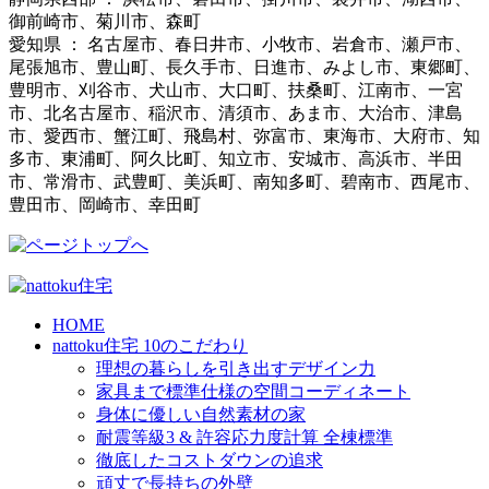
御前崎市、菊川市、森町
愛知県 ： 名古屋市、春日井市、小牧市、岩倉市、瀬戸市、
尾張旭市、豊山町、長久手市、日進市、みよし市、東郷町、
豊明市、刈谷市、犬山市、大口町、扶桑町、江南市、一宮
市、北名古屋市、稲沢市、清須市、あま市、大治市、津島
市、愛西市、蟹江町、飛島村、弥富市、東海市、大府市、知
多市、東浦町、阿久比町、知立市、安城市、高浜市、半田
市、常滑市、武豊町、美浜町、南知多町、碧南市、西尾市、
豊田市、岡崎市、幸田町
HOME
nattoku住宅 10のこだわり
理想の暮らしを引き出すデザイン力
家具まで標準仕様の空間コーディネート
身体に優しい自然素材の家
耐震等級3 & 許容応力度計算 全棟標準
徹底したコストダウンの追求
頑丈で長持ちの外壁