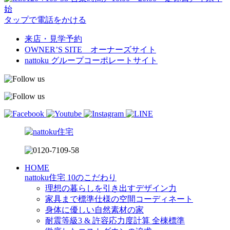
始
タップで電話をかける
来店・見学予約
OWNER’S SITE オーナーズサイト
nattoku
グループコーポレートサイト
HOME
nattoku住宅 10のこだわり
理想の暮らしを引き出すデザイン力
家具まで標準仕様の空間コーディネート
身体に優しい自然素材の家
耐震等級3 & 許容応力度計算 全棟標準