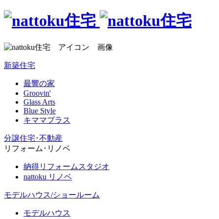
新築住宅
最響の家
Groovin'
Glass Arts
Blue Style
キママプラス
分譲住宅･不動産
リフォーム･リノベ
納得リフォームスタジオ
nattoku リノベ
モデルハウス/ショールーム
モデルハウス