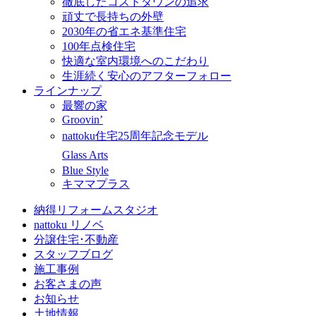
徹底したコストダウンの追求
頑丈で長持ちの外壁
2030年の省エネ基準住宅
100年点検住宅
快適な室内環境へのこだわり
生涯続く安心のアフターフォロー
ラインナップ
最響の家
Groovin’
nattoku住宅25周年記念モデル
Glass Arts
Blue Style
キママプラス
納得リフォームスタジオ
nattoku リノベ
分譲住宅･不動産
スタッフブログ
施工事例
お客さまの声
お知らせ
土地情報