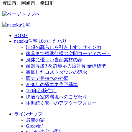
豊田市、岡崎市、幸田町
HOME
nattoku住宅 10のこだわり
理想の暮らしを引き出すデザイン力
家具まで標準仕様の空間コーディネート
身体に優しい自然素材の家
耐震等級3 & 許容応力度計算 全棟標準
徹底したコストダウンの追求
頑丈で長持ちの外壁
2030年の省エネ住宅基準
100年点検住宅
快適な室内環境へのこだわり
生涯続く安心のアフターフォロー
ラインナップ
最響の家
Groovin’
nattoku住宅25周年