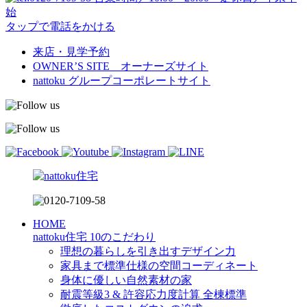
始
タップで電話をかける
来店・見学予約
OWNER’S SITE オーナーズサイト
nattoku
グループコーポレートサイト
HOME
nattoku住宅 10のこだわり
理想の暮らしを引き出すデザイン力
家具まで標準仕様の空間コーディネート
身体に優しい自然素材の家
耐震等級3 & 許容応力度計算 全棟標準