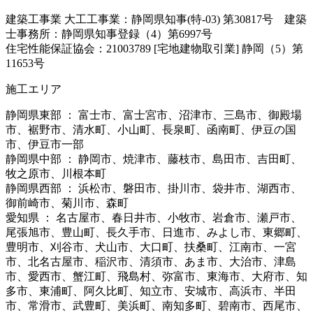
建築工事業 大工工事業：静岡県知事(特-03) 第30817号 建築
士事務所：静岡県知事登録（4）第6997号
住宅性能保証協会：21003789 [宅地建物取引業] 静岡（5）第
11653号
施工エリア
静岡県東部 ： 富士市、富士宮市、沼津市、三島市、御殿場
市、裾野市、清水町、小山町、長泉町、函南町、伊豆の国
市、伊豆市一部
静岡県中部 ： 静岡市、焼津市、藤枝市、島田市、吉田町、
牧之原市、川根本町
静岡県西部 ： 浜松市、磐田市、掛川市、袋井市、湖西市、
御前崎市、菊川市、森町
愛知県 ： 名古屋市、春日井市、小牧市、岩倉市、瀬戸市、
尾張旭市、豊山町、長久手市、日進市、みよし市、東郷町、
豊明市、刈谷市、犬山市、大口町、扶桑町、江南市、一宮
市、北名古屋市、稲沢市、清須市、あま市、大治市、津島
市、愛西市、蟹江町、飛島村、弥富市、東海市、大府市、知
多市、東浦町、阿久比町、知立市、安城市、高浜市、半田
市、常滑市、武豊町、美浜町、南知多町、碧南市、西尾市、