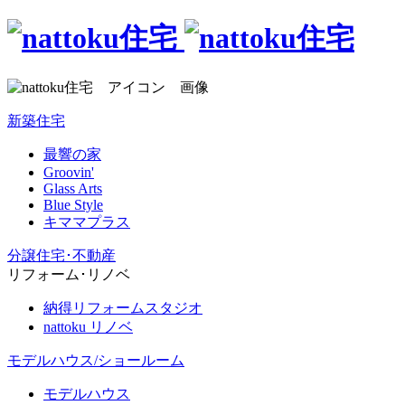
新築住宅
最響の家
Groovin'
Glass Arts
Blue Style
キママプラス
分譲住宅･不動産
リフォーム･リノベ
納得リフォームスタジオ
nattoku リノベ
モデルハウス/ショールーム
モデルハウス