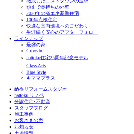
徹底したコストダウンの追求
頑丈で長持ちの外壁
2030年の省エネ基準住宅
100年点検住宅
快適な室内環境へのこだわり
生涯続く安心のアフターフォロー
ラインナップ
最響の家
Groovin’
nattoku住宅25周年記念モデル
Glass Arts
Blue Style
キママプラス
納得リフォームスタジオ
nattoku リノベ
分譲住宅･不動産
スタッフブログ
施工事例
お客さまの声
お知らせ
土地情報