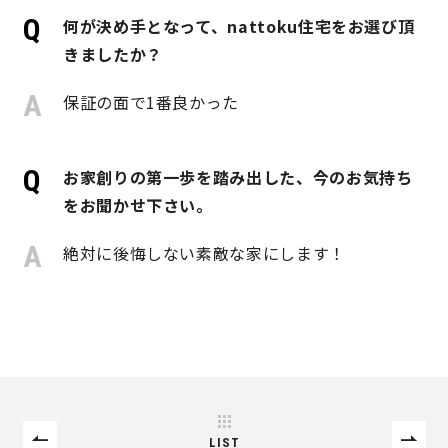
何が決め手となって、nattoku住宅をお選び頂
きましたか？
理想の暮らしを引き出すデザイン力
保証の面で1番良かった
家具まで標準仕様の空間コーディネート
身体に優しい自然素材の家
お家創りの第一歩を踏み出した、今のお気持ち
をお聞かせ下さい。
耐震等級3 & 許容応力度計算 全棟標準
絶対に後悔しない素敵な家にします！
徹底したコストダウンの追求
頑丈で長持ちの外壁
2030年の省エネ基準住宅
100年点検住宅
LIST