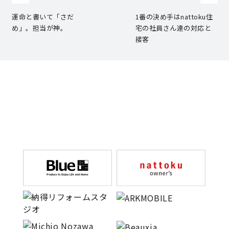
運命と書いて「さだ
1番の決め手はnattoku住
快適な室内環境へのこだわり
め」。担当が神。
宅の社員さん達の対応と
接客
生涯続く安心のアフターフォロー
ラインナップ
最響の家
Groovin’
nattoku住宅25周年記念モデル
Glass Arts
Blue Style