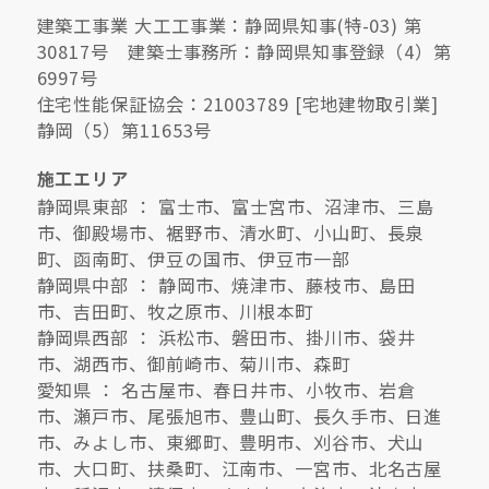
建築工事業 大工工事業：静岡県知事(特-03) 第
サイトマップ
プライバシーポリシー
30817号 建築士事務所：静岡県知事登録（4）第
6997号
住宅性能保証協会：21003789 [宅地建物取引業]
よくある質問
静岡（5）第11653号
施工エリア
静岡県東部 ： 富士市、富士宮市、沼津市、三島
市、御殿場市、裾野市、清水町、小山町、長泉
町、函南町、伊豆の国市、伊豆市一部
静岡県中部 ： 静岡市、焼津市、藤枝市、島田
CLOSE
市、吉田町、牧之原市、川根本町
静岡県西部 ： 浜松市、磐田市、掛川市、袋井
市、湖西市、御前崎市、菊川市、森町
愛知県 ： 名古屋市、春日井市、小牧市、岩倉
市、瀬戸市、尾張旭市、豊山町、長久手市、日進
市、みよし市、東郷町、豊明市、刈谷市、犬山
市、大口町、扶桑町、江南市、一宮市、北名古屋