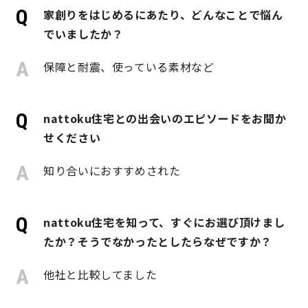
家創りをはじめるにあたり、どんなことで悩ん
でいましたか？
営業時間／10:00～20:00 定休日／年末年始
タップで電話をかける
保障と耐震、使っている素材など
nattoku住宅との出会いのエピソードをお聞か
来店・見学予約
せください
知り合いにおすすめされた
OWNER’S SITE オーナーズサイト
nattoku住宅を知って、すぐにお選び頂けまし
nattoku
グループコーポレートサイト
たか？そうでなかったとしたらなぜですか？
他社と比較してました
nattoku住宅 10のこだわり