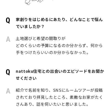
営業時間／10:00～20:00 定休日／年末年始
家創りをはじめるにあたり、どんなことで悩ん
タップで電話をかける
でいましたか？
土地選びと希望の間取りが
来店・見学予約
どのくらいの予算になるのか分からず、何から
手をつけたらいいのか分からなかった。
OWNER’S SITE オーナーズサイト
nattoku住宅との出会いのエピソードをお聞か
せください
nattoku
グループコーポレートサイト
紹介で名前を知り、SNSにルームツアーが投稿
されており拝見したところ、素敵なお家がたく
さんあり、話を伺いたいと思いました。
nattoku住宅 10のこだわり