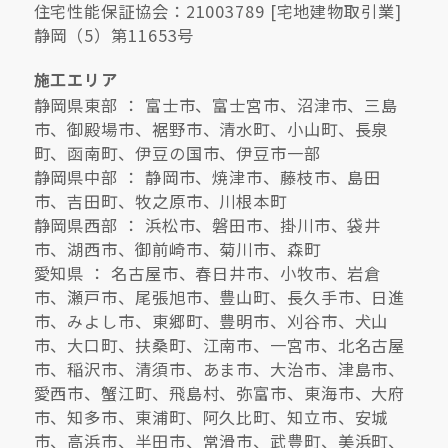
住宅性能保証協会：21003789 [宅地建物取引業]
静岡（5）第11653号
施工エリア
静岡県東部 ： 富士市、富士宮市、沼津市、三島
市、御殿場市、裾野市、清水町、小山町、長泉
町、函南町、伊豆の国市、伊豆市一部
静岡県中部 ： 静岡市、焼津市、藤枝市、島田
市、吉田町、牧之原市、川根本町
静岡県西部 ： 浜松市、磐田市、掛川市、袋井
市、湖西市、御前崎市、菊川市、森町
愛知県 ： 名古屋市、春日井市、小牧市、岩倉
市、瀬戸市、尾張旭市、豊山町、長久手市、日進
市、みよし市、東郷町、豊明市、刈谷市、犬山
市、大口町、扶桑町、江南市、一宮市、北名古屋
市、稲沢市、清須市、あま市、大治市、津島市、
愛西市、蟹江町、飛島村、弥富市、東海市、大府
市、知多市、東浦町、阿久比町、知立市、安城
市、高浜市、半田市、常滑市、武豊町、美浜町、