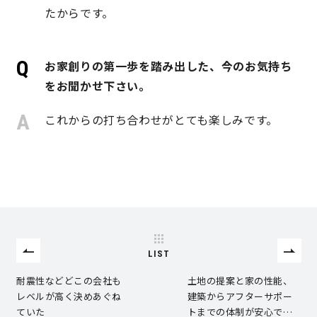
たからです。
快適な室内環境へのこだわり
お家創りの第一歩を踏み出した、今のお気持ち
生涯続く安心のアフターフォロー
をお聞かせ下さい。
これからの打ち合わせがとても楽しみです。
ラインナップ
最響の家
Groovin’
nattoku住宅25周年記念モデル
LIST
Glass Arts
耐震性などどこの会社も
土地の提案と家の性能、
レベルが高く決めあぐね
建築からアフターサポー
ていた
トまでの体制が安心で…
Blue Style