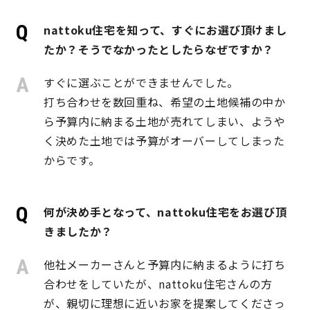
nattoku住宅を知って、すぐにお選び頂けまし
理想の暮らしを引き出すデザイン力
たか？そうでなかったとしたらなぜですか？
家具まで標準仕様の空間コーディネート
すぐに選ぶことができませんでした。
打ち合わせを数回重ね、希望の土地候補の中か
身体に優しい自然素材の家
ら予算内に納まる土地が売れてしまい、ようや
く決めた土地では予算がオーバーしてしまった
耐震等級3 & 許容応力度計算 全棟標準
からです。
徹底したコストダウンの追求
何が決め手となって、nattoku住宅をお選び頂
頑丈で長持ちの外壁
きましたか？
2030年の省エネ基準住宅
他社メーカーさんと予算内に納まるように打ち
合わせをしていたが、nattoku住宅さんの方
100年点検住宅
が、親切に理想に近いお家を提案してくださっ