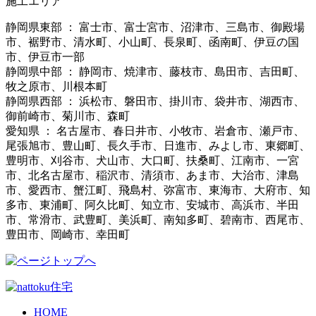
施工エリア
静岡県東部 ： 富士市、富士宮市、沼津市、三島市、御殿場
市、裾野市、清水町、小山町、長泉町、函南町、伊豆の国
市、伊豆市一部
静岡県中部 ： 静岡市、焼津市、藤枝市、島田市、吉田町、
牧之原市、川根本町
静岡県西部 ： 浜松市、磐田市、掛川市、袋井市、湖西市、
御前崎市、菊川市、森町
愛知県 ： 名古屋市、春日井市、小牧市、岩倉市、瀬戸市、
尾張旭市、豊山町、長久手市、日進市、みよし市、東郷町、
豊明市、刈谷市、犬山市、大口町、扶桑町、江南市、一宮
市、北名古屋市、稲沢市、清須市、あま市、大治市、津島
市、愛西市、蟹江町、飛島村、弥富市、東海市、大府市、知
多市、東浦町、阿久比町、知立市、安城市、高浜市、半田
市、常滑市、武豊町、美浜町、南知多町、碧南市、西尾市、
豊田市、岡崎市、幸田町
HOME