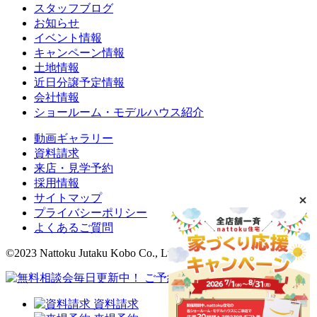
スタッフブログ
お知らせ
イベント情報
キャンペーン情報
土地情報
近日分譲予定情報
会社情報
ショールーム・モデルハウス紹介
動画ギャラリー
資料請求
来店・見学予約
採用情報
サイトマップ
プライバシーポリシー
よくあるご質問
©2023 Nattoku Jutaku Kobo Co., Ltd.
資料請求