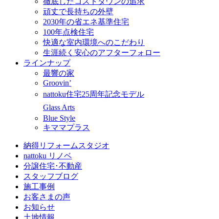
徹底したコストダウンの追求
頑丈で長持ちの外壁
2030年の省エネ基準住宅
100年点検住宅
快適な室内環境へのこだわり
生涯続く安心のアフターフォロー
ラインナップ
最響の家
Groovin’
nattoku住宅25周年記念モデル
Glass Arts
Blue Style
キママプラス
納得リフォームスタジオ
nattoku リノベ
分譲住宅･不動産
スタッフブログ
施工事例
お客さまの声
お知らせ
土地情報