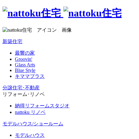
新築住宅
最響の家
Groovin'
Glass Arts
Blue Style
キママプラス
分譲住宅･不動産
リフォーム･リノベ
納得リフォームスタジオ
nattoku リノベ
モデルハウス/ショールーム
モデルハウス