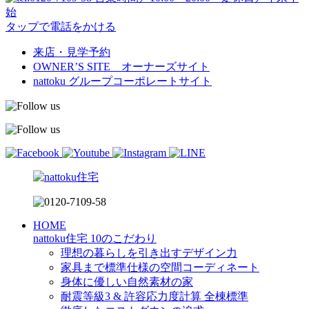
始
タップで電話をかける
来店・見学予約
OWNER’S SITE オーナーズサイト
nattoku
グループコーポレートサイト
HOME
nattoku住宅 10のこだわり
理想の暮らしを引き出すデザイン力
家具まで標準仕様の空間コーディネート
身体に優しい自然素材の家
耐震等級3 & 許容応力度計算 全棟標準