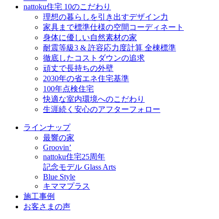
nattoku住宅 10のこだわり
理想の暮らしを引き出すデザイン力
家具まで標準仕様の空間コーディネート
身体に優しい自然素材の家
耐震等級3 & 許容応力度計算 全棟標準
徹底したコストダウンの追求
頑丈で長持ちの外壁
2030年の省エネ住宅基準
100年点検住宅
快適な室内環境へのこだわり
生涯続く安心のアフターフォロー
ラインナップ
最響の家
Groovin’
nattoku住宅25周年
記念モデル Glass Arts
Blue Style
キママプラス
施工事例
お客さまの声