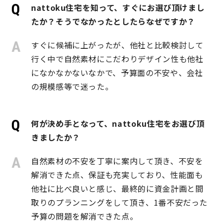
nattoku住宅を知って、すぐにお選び頂けまし
たか？そうでなかったとしたらなぜですか？
理想の暮らしを引き出すデザイン力
すぐに候補に上がったが、他社と比較検討して
家具まで標準仕様の空間コーディネート
行く中で自然素材にこだわりデザイン性も他社
になかなかないなかで、予算面の不安や、会社
身体に優しい自然素材の家
の規模感等で迷った。
耐震等級3 & 許容応力度計算 全棟標準
何が決め手となって、nattoku住宅をお選び頂
徹底したコストダウンの追求
きましたか？
自然素材の不安を丁寧に案内して頂き、不安を
頑丈で長持ちの外壁
解消できた点、保証も充実しており、性能面も
2030年の省エネ基準住宅
他社に比べ良いと感じ、最終的に資金計画と間
取りのプランニングをして頂き、1番不安だった
100年点検住宅
予算の問題を解消できた点。