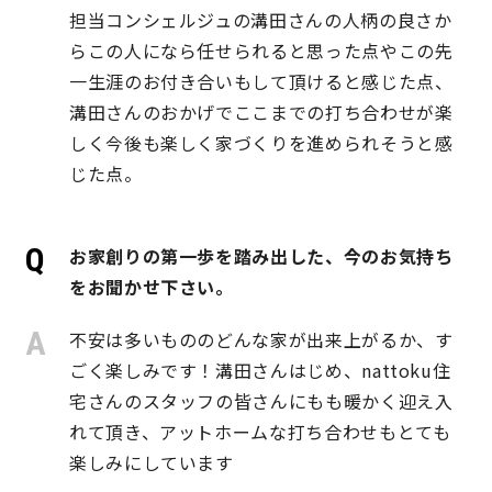
担当コンシェルジュの溝田さんの人柄の良さか
快適な室内環境へのこだわり
らこの人になら任せられると思った点やこの先
一生涯のお付き合いもして頂けると感じた点、
生涯続く安心のアフターフォロー
溝田さんのおかげでここまでの打ち合わせが楽
しく今後も楽しく家づくりを進められそうと感
じた点。
ラインナップ
お家創りの第一歩を踏み出した、今のお気持ち
最響の家
をお聞かせ下さい。
Groovin’
不安は多いもののどんな家が出来上がるか、す
ごく楽しみです！溝田さんはじめ、nattoku住
nattoku住宅25周年記念モデル
宅さんのスタッフの皆さんにもも暖かく迎え入
Glass Arts
れて頂き、アットホームな打ち合わせもとても
楽しみにしています
Blue Style