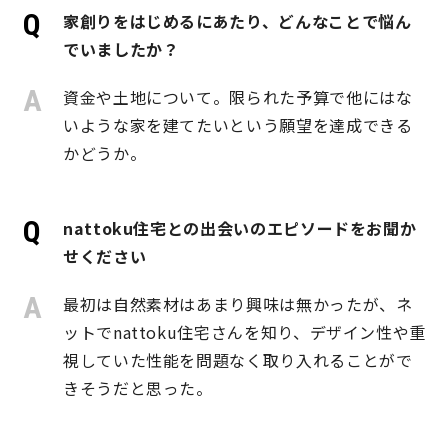
家創りをはじめるにあたり、どんなことで悩ん
でいましたか？
営業時間／10:00～20:00 定休日／年末年始
タップで電話をかける
資金や土地について。限られた予算で他にはな
いような家を建てたいという願望を達成できる
かどうか。
来店・見学予約
nattoku住宅との出会いのエピソードをお聞か
OWNER’S SITE オーナーズサイト
せください
最初は自然素材はあまり興味は無かったが、ネ
ットでnattoku住宅さんを知り、デザイン性や重
nattoku
グループコーポレートサイト
視していた性能を問題なく取り入れることがで
きそうだと思った。
nattoku住宅 10のこだわり