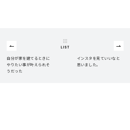
キママプラス
納得リフォームスタジオ
nattoku リノベ
LIST
分譲住宅･不動産
スタッフブログ
自分が家を建てるときに
インスタを見ていいなと
やりたい事が叶えられそ
思いました。
うだった
施工事例
お客さまの声
お知らせ
土地情報
近日分譲予定情報
会社情報
動画ギャラリー
採用情報