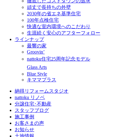
徹底したコストダウンの追求
頑丈で長持ちの外壁
2030年の省エネ基準住宅
100年点検住宅
快適な室内環境へのこだわり
生涯続く安心のアフターフォロー
ラインナップ
最響の家
Groovin’
nattoku住宅25周年記念モデル
Glass Arts
Blue Style
キママプラス
納得リフォームスタジオ
nattoku リノベ
分譲住宅･不動産
スタッフブログ
施工事例
お客さまの声
お知らせ
土地情報