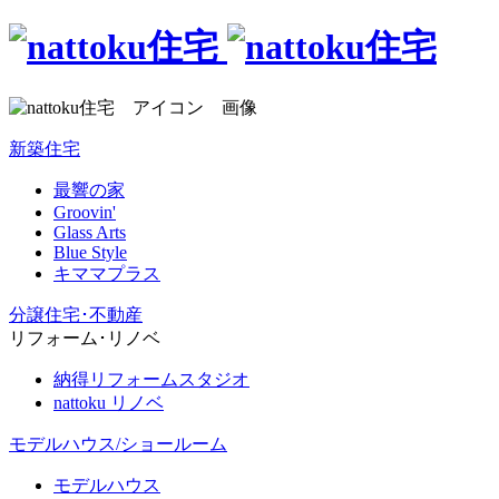
新築住宅
最響の家
Groovin'
Glass Arts
Blue Style
キママプラス
分譲住宅･不動産
リフォーム･リノベ
納得リフォームスタジオ
nattoku リノベ
モデルハウス/ショールーム
モデルハウス