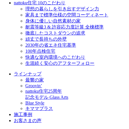
nattoku住宅 10のこだわり
理想の暮らしを引き出すデザイン力
家具まで標準仕様の空間コーディネート
身体に優しい自然素材の家
耐震等級3 & 許容応力度計算 全棟標準
徹底したコストダウンの追求
頑丈で長持ちの外壁
2030年の省エネ住宅基準
100年点検住宅
快適な室内環境へのこだわり
生涯続く安心のアフターフォロー
ラインナップ
最響の家
Groovin’
nattoku住宅25周年
記念モデル Glass Arts
Blue Style
キママプラス
施工事例
お客さまの声