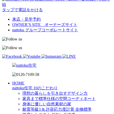
始
タップで電話をかける
来店・見学予約
OWNER’S SITE オーナーズサイト
nattoku
グループコーポレートサイト
HOME
nattoku住宅 10のこだわり
理想の暮らしを引き出すデザイン力
家具まで標準仕様の空間コーディネート
身体に優しい自然素材の家
耐震等級3 & 許容応力度計算 全棟標準