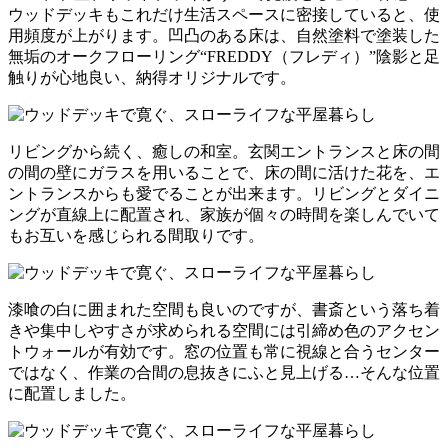
ウッドデッキもこれだけ生活スペースに密接していると、使
用頻度が上がります。凹凸のある床は、自然塗料で塗装した
無垢のオークフローリング“FREDDY（フレディ）”陰影と足
触りが心地良い、納得オリジナルです。
リビングから続く、癒しの和室。玄関エントランスと床の間
の間の壁にガラスを用いることで、床の間に活けた花を、エ
ントランスからも愛でることが出来ます。リビングとダイニ
ングが直線上に配置され、家族が個々の時間を楽しんでいて
もお互いを感じられる間取りです。
漆喰の白に囲まれた空間も良いのですが、書斎という落ち着
きや集中しやすさが求められる空間には引締め色のアクセン
トウォールが有効です。窓の位置も常に視線と合うセンター
ではなく、作業の合間の息抜きにふと見上げる…そんな位置
に配置しました。