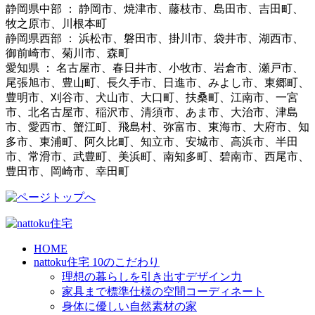
静岡県中部 ： 静岡市、焼津市、藤枝市、島田市、吉田町、
牧之原市、川根本町
静岡県西部 ： 浜松市、磐田市、掛川市、袋井市、湖西市、
御前崎市、菊川市、森町
愛知県 ： 名古屋市、春日井市、小牧市、岩倉市、瀬戸市、
尾張旭市、豊山町、長久手市、日進市、みよし市、東郷町、
豊明市、刈谷市、犬山市、大口町、扶桑町、江南市、一宮
市、北名古屋市、稲沢市、清須市、あま市、大治市、津島
市、愛西市、蟹江町、飛島村、弥富市、東海市、大府市、知
多市、東浦町、阿久比町、知立市、安城市、高浜市、半田
市、常滑市、武豊町、美浜町、南知多町、碧南市、西尾市、
豊田市、岡崎市、幸田町
HOME
nattoku住宅 10のこだわり
理想の暮らしを引き出すデザイン力
家具まで標準仕様の空間コーディネート
身体に優しい自然素材の家