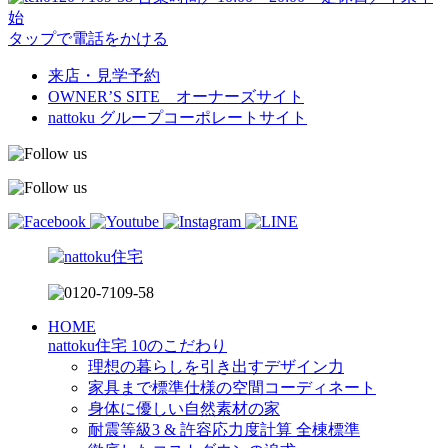
始
タップで電話をかける
来店・見学予約
OWNER’S SITE オーナーズサイト
nattoku
グループコーポレートサイト
HOME
nattoku住宅 10のこだわり
理想の暮らしを引き出すデザイン力
家具まで標準仕様の空間コーディネート
身体に優しい自然素材の家
耐震等級3 & 許容応力度計算 全棟標準