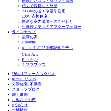
徹底したコストダウンの追求
頑丈で長持ちの外壁
2030年の省エネ基準住宅
100年点検住宅
快適な室内環境へのこだわり
生涯続く安心のアフターフォロー
ラインナップ
最響の家
Groovin’
nattoku住宅25周年記念モデル
Glass Arts
Blue Style
キママプラス
納得リフォームスタジオ
nattoku リノベ
分譲住宅･不動産
スタッフブログ
施工事例
お客さまの声
お知らせ
土地情報