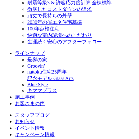
耐震等級3 & 許容応力度計算 全棟標準
徹底したコストダウンの追求
頑丈で長持ちの外壁
2030年の省エネ住宅基準
100年点検住宅
快適な室内環境へのこだわり
生涯続く安心のアフターフォロー
ラインナップ
最響の家
Groovin’
nattoku住宅25周年
記念モデル Glass Arts
Blue Style
キママプラス
施工事例
お客さまの声
スタッフブログ
お知らせ
イベント情報
キャンペーン情報