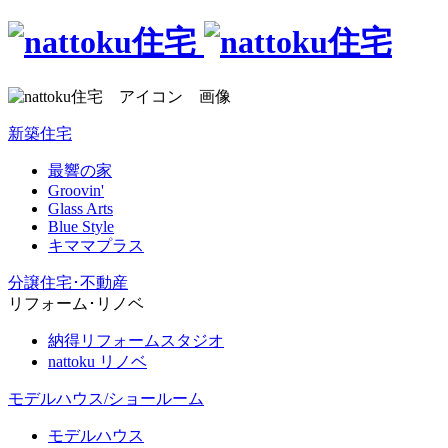
新築住宅
最響の家
Groovin'
Glass Arts
Blue Style
キママプラス
分譲住宅･不動産
リフォーム･リノベ
納得リフォームスタジオ
nattoku リノベ
モデルハウス/ショールーム
モデルハウス