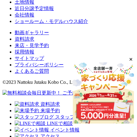
土地情報
近日分譲予定情報
会社情報
ショールーム・モデルハウス紹介
動画ギャラリー
資料請求
来店・見学予約
採用情報
サイトマップ
プライバシーポリシー
よくあるご質問
©2023 Nattoku Jutaku Kobo Co., Ltd.
資料請求
来場予約
スタッフブログ
LINEで相談
イベント情報
アクセス