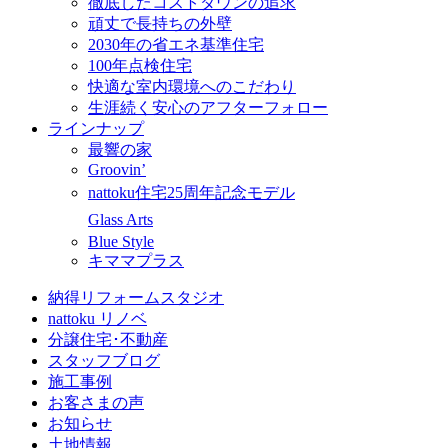
徹底したコストダウンの追求
頑丈で長持ちの外壁
2030年の省エネ基準住宅
100年点検住宅
快適な室内環境へのこだわり
生涯続く安心のアフターフォロー
ラインナップ
最響の家
Groovin’
nattoku住宅25周年記念モデル
Glass Arts
Blue Style
キママプラス
納得リフォームスタジオ
nattoku リノベ
分譲住宅･不動産
スタッフブログ
施工事例
お客さまの声
お知らせ
土地情報