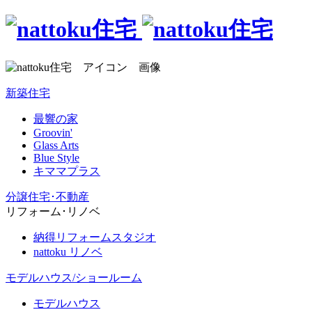
新築住宅
最響の家
Groovin'
Glass Arts
Blue Style
キママプラス
分譲住宅･不動産
リフォーム･リノベ
納得リフォームスタジオ
nattoku リノベ
モデルハウス/ショールーム
モデルハウス