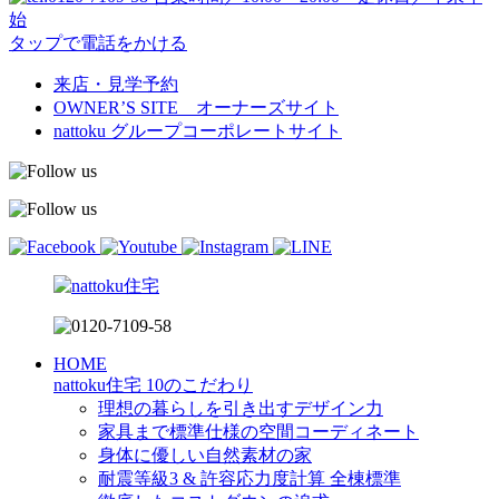
始
タップで電話をかける
来店・見学予約
OWNER’S SITE オーナーズサイト
nattoku
グループコーポレートサイト
HOME
nattoku住宅 10のこだわり
理想の暮らしを引き出すデザイン力
家具まで標準仕様の空間コーディネート
身体に優しい自然素材の家
耐震等級3 & 許容応力度計算 全棟標準