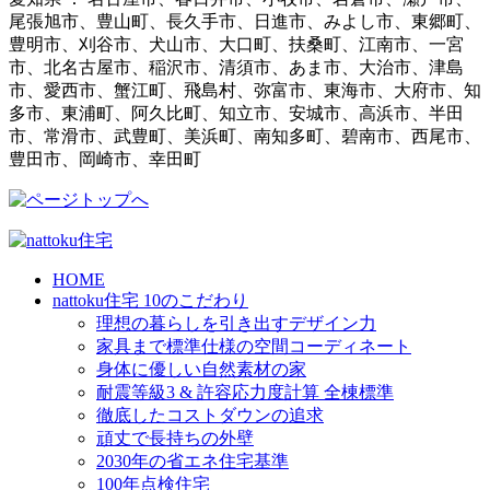
尾張旭市、豊山町、長久手市、日進市、みよし市、東郷町、
豊明市、刈谷市、犬山市、大口町、扶桑町、江南市、一宮
市、北名古屋市、稲沢市、清須市、あま市、大治市、津島
市、愛西市、蟹江町、飛島村、弥富市、東海市、大府市、知
多市、東浦町、阿久比町、知立市、安城市、高浜市、半田
市、常滑市、武豊町、美浜町、南知多町、碧南市、西尾市、
豊田市、岡崎市、幸田町
HOME
nattoku住宅 10のこだわり
理想の暮らしを引き出すデザイン力
家具まで標準仕様の空間コーディネート
身体に優しい自然素材の家
耐震等級3 & 許容応力度計算 全棟標準
徹底したコストダウンの追求
頑丈で長持ちの外壁
2030年の省エネ住宅基準
100年点検住宅