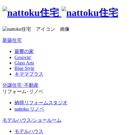
新築住宅
最響の家
Groovin'
Glass Arts
Blue Style
キママプラス
分譲住宅･不動産
リフォーム･リノベ
納得リフォームスタジオ
nattoku リノベ
モデルハウス/ショールーム
モデルハウス