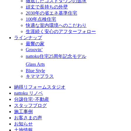
徹底したコストダウンの追求
頑丈で長持ちの外壁
2030年の省エネ基準住宅
100年点検住宅
快適な室内環境へのこだわり
生涯続く安心のアフターフォロー
ラインナップ
最響の家
Groovin’
nattoku住宅25周年記念モデル
Glass Arts
Blue Style
キママプラス
納得リフォームスタジオ
nattoku リノベ
分譲住宅･不動産
スタッフブログ
施工事例
お客さまの声
お知らせ
土地情報