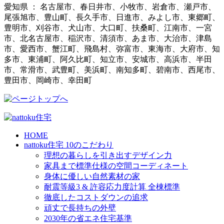
愛知県 ： 名古屋市、春日井市、小牧市、岩倉市、瀬戸市、
尾張旭市、豊山町、長久手市、日進市、みよし市、東郷町、
豊明市、刈谷市、犬山市、大口町、扶桑町、江南市、一宮
市、北名古屋市、稲沢市、清須市、あま市、大治市、津島
市、愛西市、蟹江町、飛島村、弥富市、東海市、大府市、知
多市、東浦町、阿久比町、知立市、安城市、高浜市、半田
市、常滑市、武豊町、美浜町、南知多町、碧南市、西尾市、
豊田市、岡崎市、幸田町
HOME
nattoku住宅 10のこだわり
理想の暮らしを引き出すデザイン力
家具まで標準仕様の空間コーディネート
身体に優しい自然素材の家
耐震等級3 & 許容応力度計算 全棟標準
徹底したコストダウンの追求
頑丈で長持ちの外壁
2030年の省エネ住宅基準