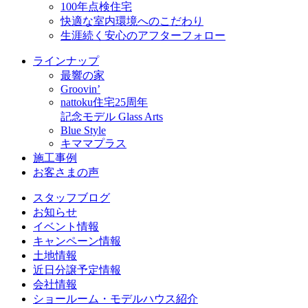
100年点検住宅
快適な室内環境へのこだわり
生涯続く安心のアフターフォロー
ラインナップ
最響の家
Groovin’
nattoku住宅25周年
記念モデル Glass Arts
Blue Style
キママプラス
施工事例
お客さまの声
スタッフブログ
お知らせ
イベント情報
キャンペーン情報
土地情報
近日分譲予定情報
会社情報
ショールーム・モデルハウス紹介