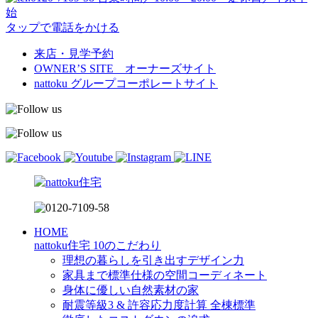
始
タップで電話をかける
来店・見学予約
OWNER’S SITE オーナーズサイト
nattoku
グループコーポレートサイト
HOME
nattoku住宅 10のこだわり
理想の暮らしを引き出すデザイン力
家具まで標準仕様の空間コーディネート
身体に優しい自然素材の家
耐震等級3 & 許容応力度計算 全棟標準