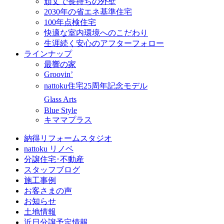
頑丈で長持ちの外壁
2030年の省エネ基準住宅
100年点検住宅
快適な室内環境へのこだわり
生涯続く安心のアフターフォロー
ラインナップ
最響の家
Groovin’
nattoku住宅25周年記念モデル
Glass Arts
Blue Style
キママプラス
納得リフォームスタジオ
nattoku リノベ
分譲住宅･不動産
スタッフブログ
施工事例
お客さまの声
お知らせ
土地情報
近日分譲予定情報