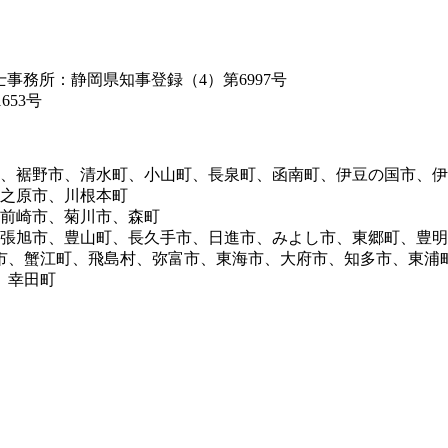
築士事務所：静岡県知事登録（4）第6997号
653号
市、裾野市、清水町、小山町、長泉町、函南町、伊豆の国市、
牧之原市、川根本町
御前崎市、菊川市、森町
尾張旭市、豊山町、長久手市、日進市、みよし市、東郷町、豊
市、蟹江町、飛島村、弥富市、東海市、大府市、知多市、東浦
、幸田町