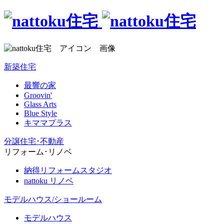
新築住宅
最響の家
Groovin'
Glass Arts
Blue Style
キママプラス
分譲住宅･不動産
リフォーム･リノベ
納得リフォームスタジオ
nattoku リノベ
モデルハウス/ショールーム
モデルハウス