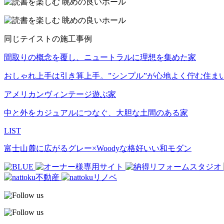
同じテイストの施工事例
間取りの概念を覆し、ニュートラルに理想を集めた家
おしゃれ上手は引き算上手。”シンプル”が心地よく佇む住ま
アメリカンヴィンテージ遊ぶ家
中と外をカジュアルにつなぐ、大胆な土間のある家
LIST
富士山麓に広がるグレー×Woodyな格好いい和モダン