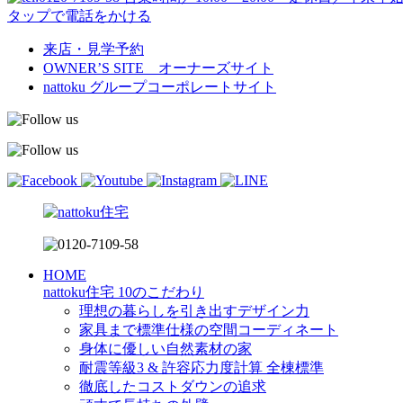
タップで電話をかける
来店・見学予約
OWNER’S SITE オーナーズサイト
nattoku
グループコーポレートサイト
HOME
nattoku住宅 10のこだわり
理想の暮らしを引き出すデザイン力
家具まで標準仕様の空間コーディネート
身体に優しい自然素材の家
耐震等級3 & 許容応力度計算 全棟標準
徹底したコストダウンの追求