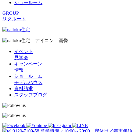
ショールーム
GROUP
リクルート
イベント
見学会
キャンペーン
情報
ショールーム
モデルハウス
資料請求
スタッフブログ
営業時間／10:00～20:00 定休日／年末年