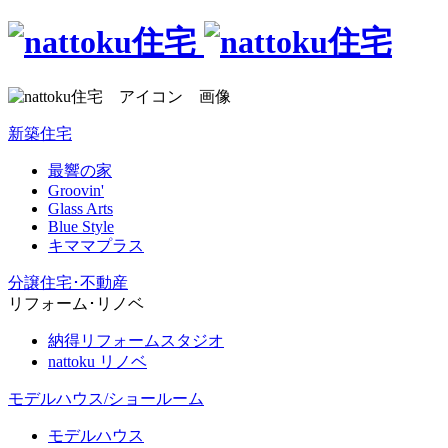
新築住宅
最響の家
Groovin'
Glass Arts
Blue Style
キママプラス
分譲住宅･不動産
リフォーム･リノベ
納得リフォームスタジオ
nattoku リノベ
モデルハウス/ショールーム
モデルハウス