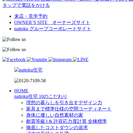
タップで電話をかける
来店・見学予約
OWNER’S SITE オーナーズサイト
nattoku
グループコーポレートサイト
HOME
nattoku住宅 10のこだわり
理想の暮らしを引き出すデザイン力
家具まで標準仕様の空間コーディネート
身体に優しい自然素材の家
耐震等級3 & 許容応力度計算 全棟標準
徹底したコストダウンの追求