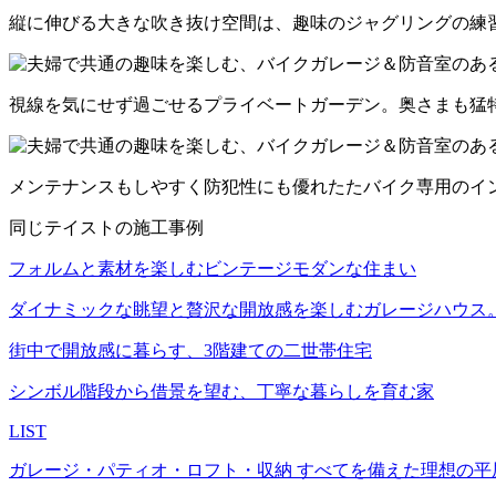
縦に伸びる大きな吹き抜け空間は、趣味のジャグリングの練
視線を気にせず過ごせるプライベートガーデン。奥さまも猛
メンテナンスもしやすく防犯性にも優れたたバイク専用のイ
同じテイストの施工事例
フォルムと素材を楽しむビンテージモダンな住まい
ダイナミックな眺望と贅沢な開放感を楽しむガレージハウス
街中で開放感に暮らす、3階建ての二世帯住宅
シンボル階段から借景を望む、丁寧な暮らしを育む家
LIST
ガレージ・パティオ・ロフト・収納 すべてを備えた理想の平