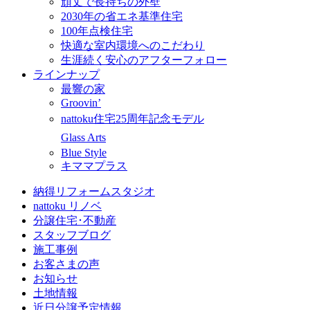
頑丈で長持ちの外壁
2030年の省エネ基準住宅
100年点検住宅
快適な室内環境へのこだわり
生涯続く安心のアフターフォロー
ラインナップ
最響の家
Groovin’
nattoku住宅25周年記念モデル
Glass Arts
Blue Style
キママプラス
納得リフォームスタジオ
nattoku リノベ
分譲住宅･不動産
スタッフブログ
施工事例
お客さまの声
お知らせ
土地情報
近日分譲予定情報