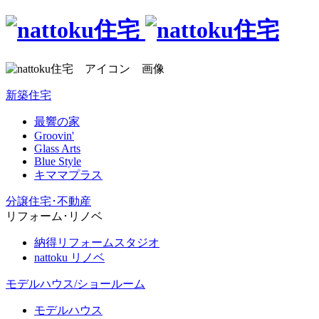
新築住宅
最響の家
Groovin'
Glass Arts
Blue Style
キママプラス
分譲住宅･不動産
リフォーム･リノベ
納得リフォームスタジオ
nattoku リノベ
モデルハウス/ショールーム
モデルハウス