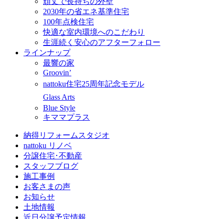
頑丈で長持ちの外壁
2030年の省エネ基準住宅
100年点検住宅
快適な室内環境へのこだわり
生涯続く安心のアフターフォロー
ラインナップ
最響の家
Groovin’
nattoku住宅25周年記念モデル
Glass Arts
Blue Style
キママプラス
納得リフォームスタジオ
nattoku リノベ
分譲住宅･不動産
スタッフブログ
施工事例
お客さまの声
お知らせ
土地情報
近日分譲予定情報