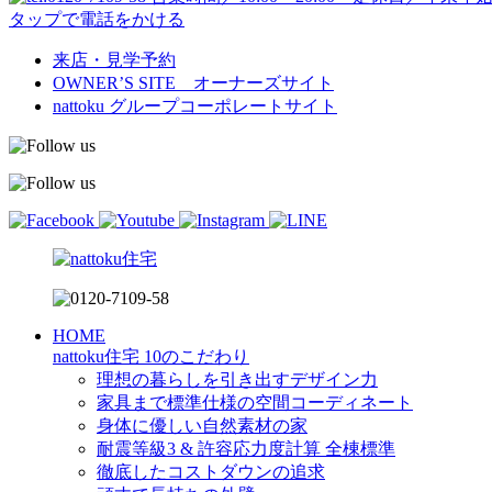
タップで電話をかける
来店・見学予約
OWNER’S SITE オーナーズサイト
nattoku
グループコーポレートサイト
HOME
nattoku住宅 10のこだわり
理想の暮らしを引き出すデザイン力
家具まで標準仕様の空間コーディネート
身体に優しい自然素材の家
耐震等級3 & 許容応力度計算 全棟標準
徹底したコストダウンの追求