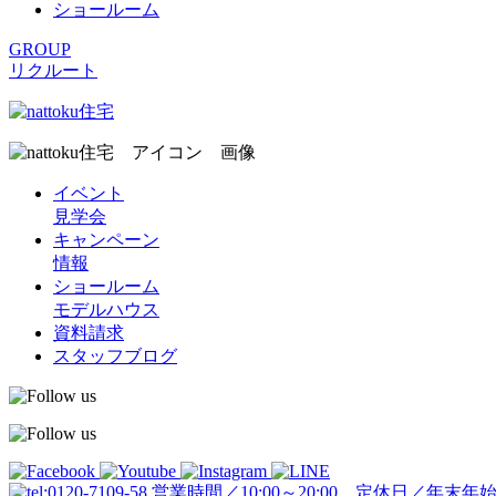
ショールーム
GROUP
リクルート
イベント
見学会
キャンペーン
情報
ショールーム
モデルハウス
資料請求
スタッフブログ
営業時間／10:00～20:00 定休日／年末年