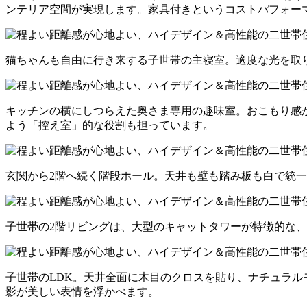
ンテリア空間が実現します。家具付きというコストパフォーマン
猫ちゃんも自由に行き来する子世帯の主寝室。適度な光を取
キッチンの横にしつらえた奥さま専用の趣味室。おこもり感
よう「控え室」的な役割も担っています。
玄関から2階へ続く階段ホール。天井も壁も踏み板も白で統
子世帯の2階リビングは、大型のキャットタワーが特徴的な
子世帯のLDK。天井全面に木目のクロスを貼り、ナチュラ
影が美しい表情を浮かべます。