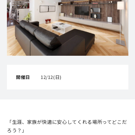
営業時間／10:00～20:00 定休日／年末年始
タップで電話をかける
来店・見学予約
OWNER’S SITE オーナーズサイト
開催日
12/12(日)
nattoku
グループコーポレートサイト
「生涯、家族が快適に安心してくれる場所ってどこだ
nattoku住宅 10のこだわり
ろう？」