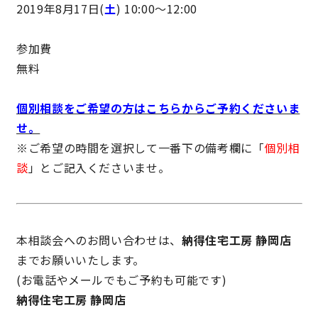
2019年8月17日(
土
) 10:00〜12:00
快適な室内環境へのこだわり
参加費
生涯続く安心のアフターフォロー
無料
個別相談をご希望の方は
こちらからご予約くださいま
ラインナップ
せ。
※ご希望の時間を選択して一番下の備考欄に「
個別相
談
」とご記入くださいませ。
最響の家
Groovin’
本相談会へのお問い合わせは、
納得住宅工房 静岡店
nattoku住宅25周年記念モデル
までお願いいたします。
Glass Arts
(お電話やメールでもご予約も可能です)
納得住宅工房 静岡店
Blue Style