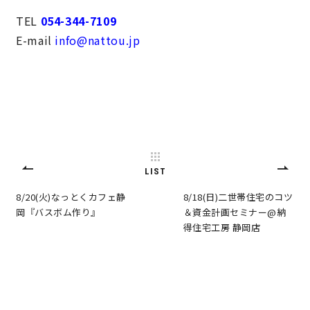
TEL
054-344-7109
キママプラス
E-mail
info@nattou.jp
納得リフォームスタジオ
nattoku リノベ
分譲住宅･不動産
スタッフブログ
施工事例
お客さまの声
LIST
8/20(火)なっとくカフェ静
8/18(日)二世帯住宅のコツ
お知らせ
土地情報
岡『バスボム作り』
＆資金計画セミナー@納
得住宅工房 静岡店
近日分譲予定情報
会社情報
動画ギャラリー
採用情報