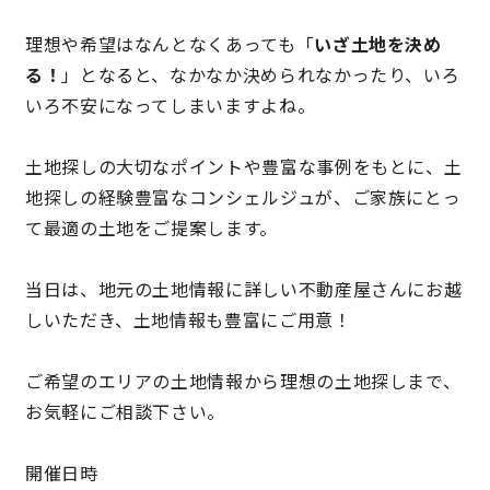
理想や希望はなんとなくあっても「
いざ土地を決め
理想の暮らしを引き出すデザイン力
る！
」となると、なかなか決められなかったり、いろ
いろ不安になってしまいますよね。
家具まで標準仕様の空間コーディネート
土地探しの大切なポイントや豊富な事例をもとに、土
身体に優しい自然素材の家
地探しの
経験豊富なコンシェルジュが、ご家族にとっ
耐震等級3 & 許容応力度計算 全棟標準
て最適の土地をご提案します。
徹底したコストダウンの追求
当日は、地元の土地情報に詳しい不動産屋さんにお越
しいただき、土地情報も豊富にご用意！
頑丈で長持ちの外壁
ご希望のエリアの土地情報から理想の土地探しまで、
2030年の省エネ基準住宅
お気軽にご相談下さい。
100年点検住宅
開催日時