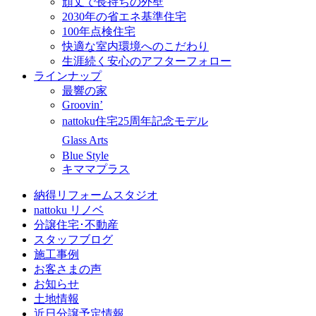
頑丈で長持ちの外壁
2030年の省エネ基準住宅
100年点検住宅
快適な室内環境へのこだわり
生涯続く安心のアフターフォロー
ラインナップ
最響の家
Groovin’
nattoku住宅25周年記念モデル
Glass Arts
Blue Style
キママプラス
納得リフォームスタジオ
nattoku リノベ
分譲住宅･不動産
スタッフブログ
施工事例
お客さまの声
お知らせ
土地情報
近日分譲予定情報