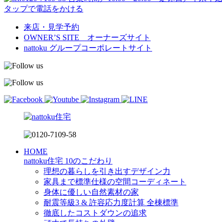
タップで電話をかける
来店・見学予約
OWNER’S SITE オーナーズサイト
nattoku
グループコーポレートサイト
HOME
nattoku住宅 10のこだわり
理想の暮らしを引き出すデザイン力
家具まで標準仕様の空間コーディネート
身体に優しい自然素材の家
耐震等級3 & 許容応力度計算 全棟標準
徹底したコストダウンの追求