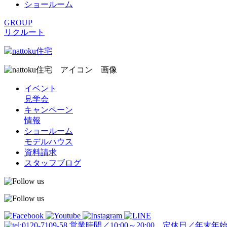
ショールーム
GROUP
リクルート
イベント
見学会
キャンペーン
情報
ショールーム
モデルハウス
資料請求
スタッフブログ
営業時間／10:00～20:00 定休日／年末年