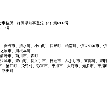
築士事務所：静岡県知事登録（4）第6997号
653号
市、裾野市、清水町、小山町、長泉町、函南町、伊豆の国市、
牧之原市、川根本町
御前崎市、菊川市、森町
尾張旭市、豊山町、長久手市、日進市、みよし市、東郷町、豊
市、蟹江町、飛島村、弥富市、東海市、大府市、知多市、東浦
、幸田町