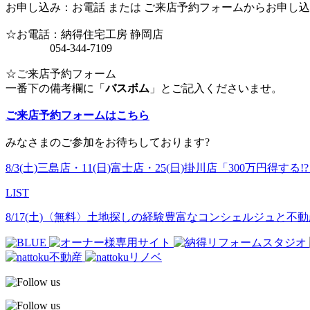
お申し込み：お電話 または ご来店予約フォームからお申し
☆お電話：納得住宅工房 静岡店
054-344-7109
☆ご来店予約フォーム
一番下の備考欄に「
バスボム
」とご記入くださいませ。
ご来店予約フォームはこちら
みなさまのご参加をお待ちしております?
8/3(土)三島店・11(日)富士店・25(日)掛川店「300万円
LIST
8/17(土)〈無料〉土地探しの経験豊富なコンシェルジュと