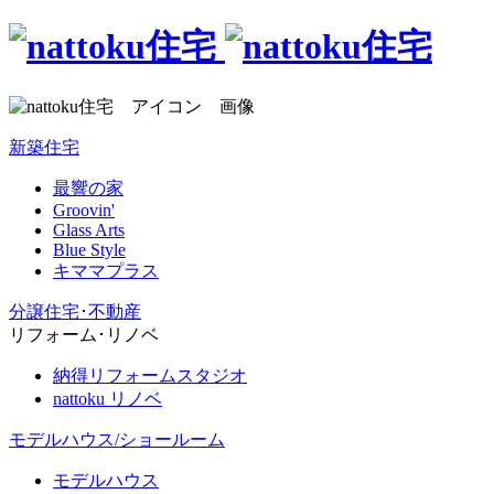
新築住宅
最響の家
Groovin'
Glass Arts
Blue Style
キママプラス
分譲住宅･不動産
リフォーム･リノベ
納得リフォームスタジオ
nattoku リノベ
モデルハウス/ショールーム
モデルハウス