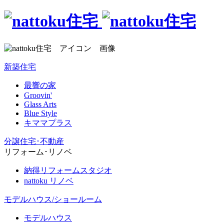
新築住宅
最響の家
Groovin'
Glass Arts
Blue Style
キママプラス
分譲住宅･不動産
リフォーム･リノベ
納得リフォームスタジオ
nattoku リノベ
モデルハウス/ショールーム
モデルハウス