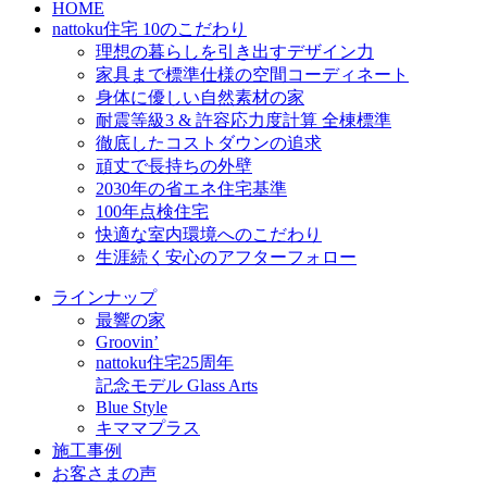
HOME
nattoku住宅 10のこだわり
理想の暮らしを引き出すデザイン力
家具まで標準仕様の空間コーディネート
身体に優しい自然素材の家
耐震等級3 & 許容応力度計算 全棟標準
徹底したコストダウンの追求
頑丈で長持ちの外壁
2030年の省エネ住宅基準
100年点検住宅
快適な室内環境へのこだわり
生涯続く安心のアフターフォロー
ラインナップ
最響の家
Groovin’
nattoku住宅25周年
記念モデル Glass Arts
Blue Style
キママプラス
施工事例
お客さまの声