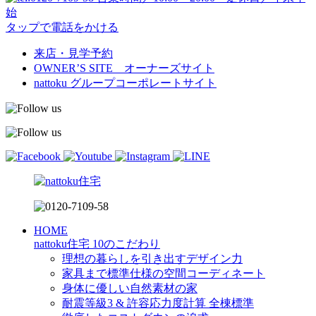
始
タップで電話をかける
来店・見学予約
OWNER’S SITE オーナーズサイト
nattoku
グループコーポレートサイト
HOME
nattoku住宅 10のこだわり
理想の暮らしを引き出すデザイン力
家具まで標準仕様の空間コーディネート
身体に優しい自然素材の家
耐震等級3 & 許容応力度計算 全棟標準