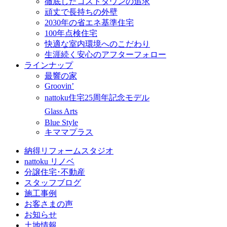
徹底したコストダウンの追求
頑丈で長持ちの外壁
2030年の省エネ基準住宅
100年点検住宅
快適な室内環境へのこだわり
生涯続く安心のアフターフォロー
ラインナップ
最響の家
Groovin’
nattoku住宅25周年記念モデル
Glass Arts
Blue Style
キママプラス
納得リフォームスタジオ
nattoku リノベ
分譲住宅･不動産
スタッフブログ
施工事例
お客さまの声
お知らせ
土地情報