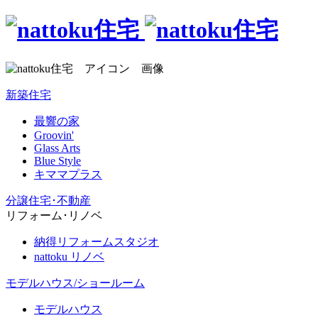
新築住宅
最響の家
Groovin'
Glass Arts
Blue Style
キママプラス
分譲住宅･不動産
リフォーム･リノベ
納得リフォームスタジオ
nattoku リノベ
モデルハウス/ショールーム
モデルハウス