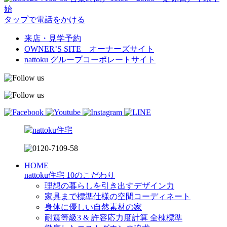
始
タップで電話をかける
来店・見学予約
OWNER’S SITE オーナーズサイト
nattoku
グループコーポレートサイト
HOME
nattoku住宅 10のこだわり
理想の暮らしを引き出すデザイン力
家具まで標準仕様の空間コーディネート
身体に優しい自然素材の家
耐震等級3 & 許容応力度計算 全棟標準