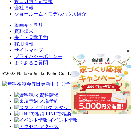
近日分譲予定情報
会社情報
ショールーム・モデルハウス紹介
動画ギャラリー
資料請求
来店・見学予約
採用情報
サイトマップ
プライバシーポリシー
よくあるご質問
©2023 Nattoku Jutaku Kobo Co., Ltd.
資料請求
来場予約
スタッフブログ
LINEで相談
イベント情報
アクセス