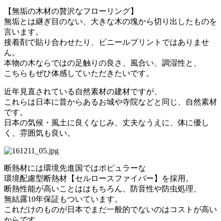
【無垢の木材の贅沢なフローリング】
無垢とは継ぎ目のない、大きな木の塊から切り出したものを
言います。
接着剤で貼り合わせたり、ビニールプリントではありませ
ん。
本物の木ならではの足触りの良さ、風合い、調湿性と、
こちらもぜひ体感していただきたいです。
近年見直されている自然素材の建材ですが、
これらは日本に昔からあるお城や寺院などと同じ、自然素材
です。
日本の気候・風土に良くなじみ、丈夫なうえに、体に優し
く、雰囲気も良い。
断熱材には環境先進国ではポピュラーな
環境配慮型断熱材【セルロースファイバー】を採用。
断熱性能が高いことははもちろん、防音性や防虫処理、
無結露10年保証もついています。
これだけのものが日本でまだ一般的でないのはコストが高い
からです。