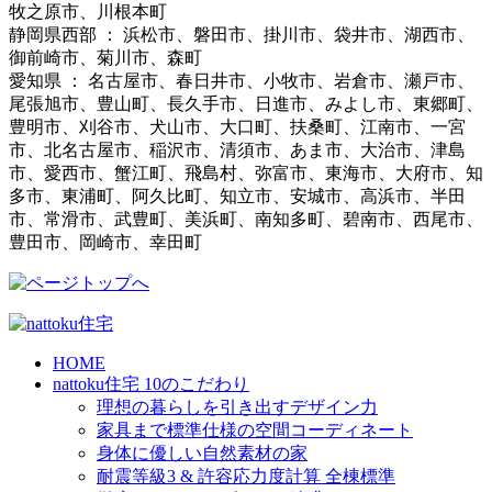
牧之原市、川根本町
静岡県西部 ： 浜松市、磐田市、掛川市、袋井市、湖西市、
御前崎市、菊川市、森町
愛知県 ： 名古屋市、春日井市、小牧市、岩倉市、瀬戸市、
尾張旭市、豊山町、長久手市、日進市、みよし市、東郷町、
豊明市、刈谷市、犬山市、大口町、扶桑町、江南市、一宮
市、北名古屋市、稲沢市、清須市、あま市、大治市、津島
市、愛西市、蟹江町、飛島村、弥富市、東海市、大府市、知
多市、東浦町、阿久比町、知立市、安城市、高浜市、半田
市、常滑市、武豊町、美浜町、南知多町、碧南市、西尾市、
豊田市、岡崎市、幸田町
HOME
nattoku住宅 10のこだわり
理想の暮らしを引き出すデザイン力
家具まで標準仕様の空間コーディネート
身体に優しい自然素材の家
耐震等級3 & 許容応力度計算 全棟標準