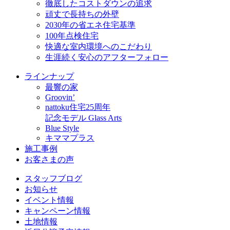
徹底したコストダウンの追求
頑丈で長持ちの外壁
2030年の省エネ住宅基準
100年点検住宅
快適な室内環境へのこだわり
生涯続く安心のアフターフォロー
ラインナップ
最響の家
Groovin’
nattoku住宅25周年
記念モデル Glass Arts
Blue Style
キママプラス
施工事例
お客さまの声
スタッフブログ
お知らせ
イベント情報
キャンペーン情報
土地情報