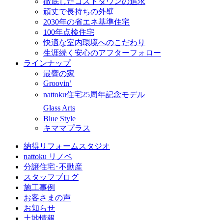
徹底したコストダウンの追求
頑丈で長持ちの外壁
2030年の省エネ基準住宅
100年点検住宅
快適な室内環境へのこだわり
生涯続く安心のアフターフォロー
ラインナップ
最響の家
Groovin’
nattoku住宅25周年記念モデル
Glass Arts
Blue Style
キママプラス
納得リフォームスタジオ
nattoku リノベ
分譲住宅･不動産
スタッフブログ
施工事例
お客さまの声
お知らせ
土地情報