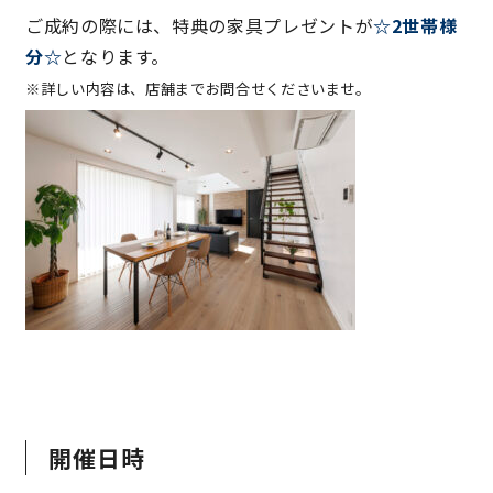
ご成約の際には、特典の家具プレゼントが
☆2世帯様
快適な室内環境へのこだわり
分☆
となります。
※詳しい内容は、店舗までお問合せくださいませ。
生涯続く安心のアフターフォロー
ラインナップ
最響の家
Groovin’
nattoku住宅25周年記念モデル
Glass Arts
開催日時
Blue Style