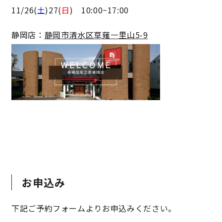
11/26(
土
)27(
日
) 10:00~17:00
キママプラス
静岡店：
静岡市清水区草薙一里山5-9
納得リフォームスタジオ
nattoku リノベ
分譲住宅･不動産
スタッフブログ
施工事例
お客さまの声
お知らせ
土地情報
近日分譲予定情報
会社情報
お申込み
動画ギャラリー
採用情報
下記ご予約フォームよりお申込みください。