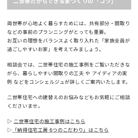
二世帯だからできる家づくりの「コツ」
理想の暮らしを引き出すデザイン力
両世帯が心地よく暮らすためには、共有部分・間取り
家具まで標準仕様の空間コーディネート
などの事前のプランニングがとっても重要。
お互いの理想をバランスよく取り入れた「家族全員が
身体に優しい自然素材の家
過ごしやすいお家」を考えてみましょう。
耐震等級3 & 許容応力度計算 全棟標準
相談会では、二世帯住宅の施工事例をご覧いただきな
がら、暮らしやすい間取りの工夫 や アイディアの実
徹底したコストダウンの追求
例 などをコンシェルジュが詳しくご案内いたします。
二世帯住宅への建替えのお悩みなどもお気軽にご相談
頑丈で長持ちの外壁
くださいませ。
2030年の省エネ基準住宅
▷
二世帯住宅の施工事例はこちら
▷
「納得住宅工房 6つのこだわり」はこちら
100年点検住宅