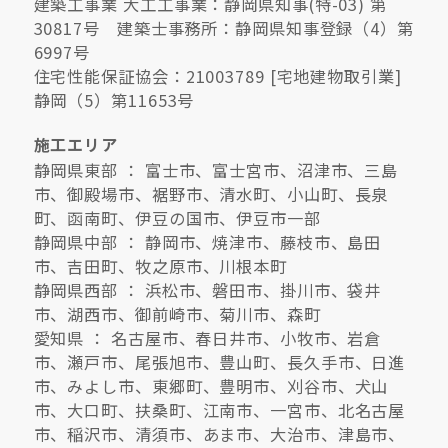
建築工事業 大工工事業：静岡県知事(特-03) 第
30817号 建築士事務所：静岡県知事登録（4）第
6997号
住宅性能保証協会：21003789 [宅地建物取引業]
静岡（5）第11653号
施工エリア
静岡県東部 ： 富士市、富士宮市、沼津市、三島
市、御殿場市、裾野市、清水町、小山町、長泉
町、函南町、伊豆の国市、伊豆市一部
静岡県中部 ： 静岡市、焼津市、藤枝市、島田
市、吉田町、牧之原市、川根本町
静岡県西部 ： 浜松市、磐田市、掛川市、袋井
市、湖西市、御前崎市、菊川市、森町
愛知県 ： 名古屋市、春日井市、小牧市、岩倉
市、瀬戸市、尾張旭市、豊山町、長久手市、日進
市、みよし市、東郷町、豊明市、刈谷市、犬山
市、大口町、扶桑町、江南市、一宮市、北名古屋
市、稲沢市、清須市、あま市、大治市、津島市、