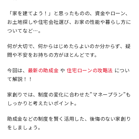
「家を建てよう！」
と思ったものの、資金やローン、
理想の暮らしを引き出すデザイン力
お土地探しや住宅会社選び、お家の性能や暮らし方に
ついてなど…。
家具まで標準仕様の空間コーディネート
何が大切で、何からはじめたらよいのか分からず、疑
身体に優しい自然素材の家
問や不安をお持ちの方がほとんどです。
耐震等級3 & 許容応力度計算 全棟標準
今回は、
最新の助成金
や
住宅ローンの攻略法
につい
て解説！！
徹底したコストダウンの追求
家創りでは、制度の変化に合わせた”マネープラン”も
頑丈で長持ちの外壁
しっかりと考えたいポイント。
2030年の省エネ基準住宅
助成金などの制度を賢く活用した、後悔のない家創り
をしましょう。
100年点検住宅