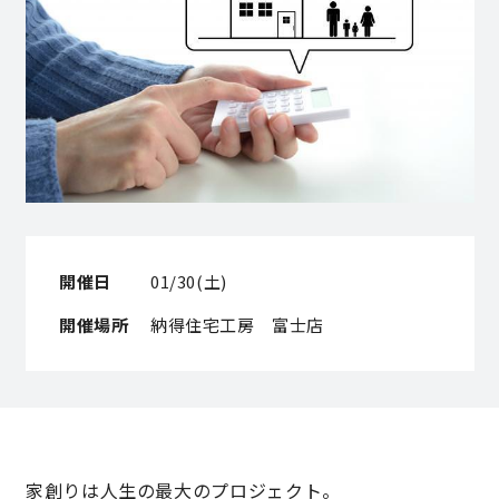
営業時間／10:00～20:00 定休日／年末年始
タップで電話をかける
来店・見学予約
OWNER’S SITE オーナーズサイト
開催日
01/30(土)
開催場所
納得住宅工房 富士店
nattoku
グループコーポレートサイト
nattoku住宅 10のこだわり
家創りは人生の最大のプロジェクト。