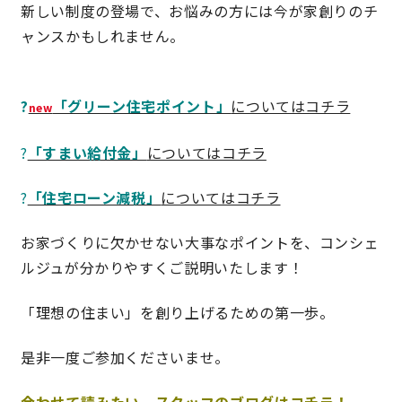
新しい制度の登場で、お悩みの方には今が家創りのチ
快適な室内環境へのこだわり
ャンスかもしれません。
生涯続く安心のアフターフォロー
?
「グリーン住宅ポイント」
についてはコチラ
new
ラインナップ
?
「すまい給付金」
についてはコチラ
?
「住宅ローン減税」
についてはコチラ
最響の家
お家づくりに欠かせない大事なポイントを、コンシェ
Groovin’
ルジュが分かりやすくご説明いたします！
nattoku住宅25周年記念モデル
「理想の住まい」を創り上げるための第一歩。
Glass Arts
是非一度ご参加くださいませ。
Blue Style
合わせて読みたい、スタッフのブログはコチラ！