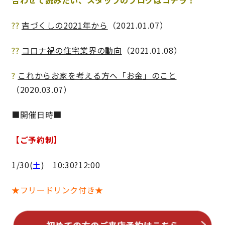
キママプラス
??
吉づくしの2021年から
（
2021.01.07
）
??
コロナ禍の住宅業界の動向
（
2021.01.08
）
納得リフォームスタジオ
nattoku リノベ
?
これからお家を考える方へ「お金」のこと
分譲住宅･不動産
スタッフブログ
（
2020.03.07）
■開催日時■
施工事例
お客さまの声
【ご予約制】
お知らせ
土地情報
1/30(
土
) 10:30?12:00
近日分譲予定情報
会社情報
★フリードリンク付き★
動画ギャラリー
採用情報