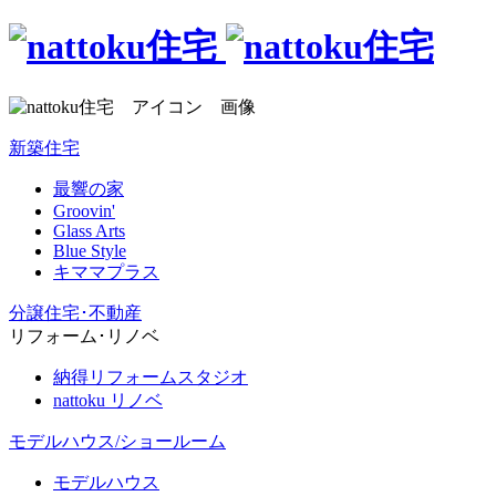
新築住宅
最響の家
Groovin'
Glass Arts
Blue Style
キママプラス
分譲住宅･不動産
リフォーム･リノベ
納得リフォームスタジオ
nattoku リノベ
モデルハウス/ショールーム
モデルハウス