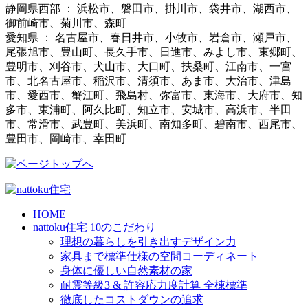
静岡県西部 ： 浜松市、磐田市、掛川市、袋井市、湖西市、
御前崎市、菊川市、森町
愛知県 ： 名古屋市、春日井市、小牧市、岩倉市、瀬戸市、
尾張旭市、豊山町、長久手市、日進市、みよし市、東郷町、
豊明市、刈谷市、犬山市、大口町、扶桑町、江南市、一宮
市、北名古屋市、稲沢市、清須市、あま市、大治市、津島
市、愛西市、蟹江町、飛島村、弥富市、東海市、大府市、知
多市、東浦町、阿久比町、知立市、安城市、高浜市、半田
市、常滑市、武豊町、美浜町、南知多町、碧南市、西尾市、
豊田市、岡崎市、幸田町
HOME
nattoku住宅 10のこだわり
理想の暮らしを引き出すデザイン力
家具まで標準仕様の空間コーディネート
身体に優しい自然素材の家
耐震等級3 & 許容応力度計算 全棟標準
徹底したコストダウンの追求