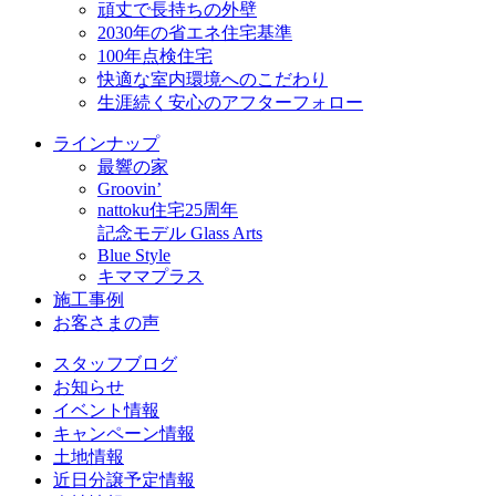
頑丈で長持ちの外壁
2030年の省エネ住宅基準
100年点検住宅
快適な室内環境へのこだわり
生涯続く安心のアフターフォロー
ラインナップ
最響の家
Groovin’
nattoku住宅25周年
記念モデル Glass Arts
Blue Style
キママプラス
施工事例
お客さまの声
スタッフブログ
お知らせ
イベント情報
キャンペーン情報
土地情報
近日分譲予定情報