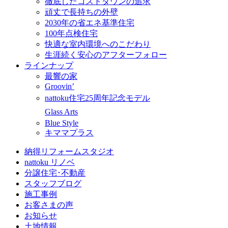
徹底したコストダウンの追求
頑丈で長持ちの外壁
2030年の省エネ基準住宅
100年点検住宅
快適な室内環境へのこだわり
生涯続く安心のアフターフォロー
ラインナップ
最響の家
Groovin’
nattoku住宅25周年記念モデル
Glass Arts
Blue Style
キママプラス
納得リフォームスタジオ
nattoku リノベ
分譲住宅･不動産
スタッフブログ
施工事例
お客さまの声
お知らせ
土地情報