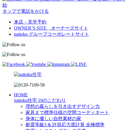
始
タップで電話をかける
来店・見学予約
OWNER’S SITE オーナーズサイト
nattoku
グループコーポレートサイト
HOME
nattoku住宅 10のこだわり
理想の暮らしを引き出すデザイン力
家具まで標準仕様の空間コーディネート
身体に優しい自然素材の家
耐震等級3 & 許容応力度計算 全棟標準