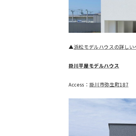
▲
浜松モデルハウスの詳しい
掛川平屋モデルハウス
Access：
掛川市弥生町187