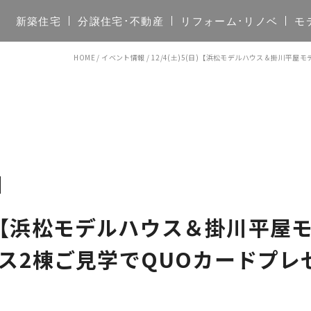
新築住宅
分譲住宅･不動産
リフォーム･リノベ
モ
HOME
/
イベント情報
/
12/4(土)5(日)【浜松モデルハウス＆掛川平
(日)【浜松モデルハウス＆掛川平
ス2棟ご見学でQUOカードプレ