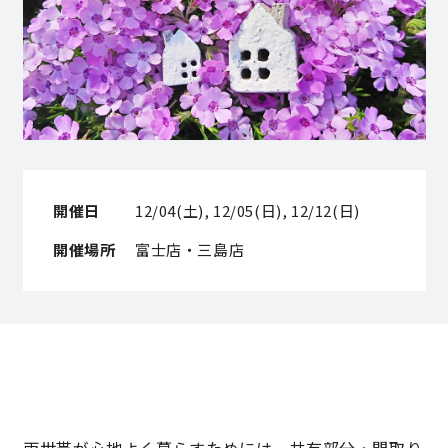
営業時間／10:00～20:00 定休日／年末年始
タップで電話をかける
来店・見学予約
開催日
12/04(土), 12/05(日), 12/12(日)
開催場所
富士店・三島店
OWNER’S SITE オーナーズサイト
nattoku
グループコーポレートサイト
nattoku住宅 10のこだわり
両世帯が心地よく暮らすためには、共有部分・間取り