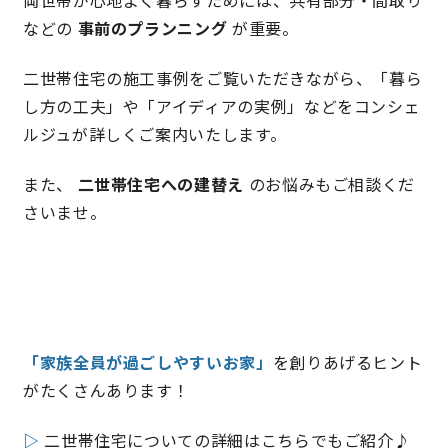
などの
事前のプランニング
が重要。
理想の暮らしを引き出すデザイン力
二世帯住宅の施工事例をご覧いただきながら、「暮ら
し方の工夫」や「アイディアの実例」などをコンシェ
家具まで標準仕様の空間コーディネート
ルジュが詳しくご案内いたします。
身体に優しい自然素材の家
また、
二世帯住宅への建替え
のお悩みもご相談くだ
さいませ。
耐震等級3 & 許容応力度計算 全棟標準
徹底したコストダウンの追求
頑丈で長持ちの外壁
「家族全員が過ごしやすいお家」
を創りあげるヒント
2030年の省エネ基準住宅
がたくさんあります！
100年点検住宅
▷
二世帯住宅についての詳細はこちらでもご紹介♪