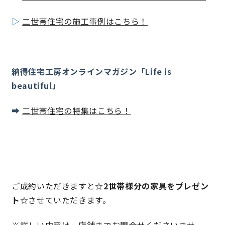
▷
二世帯住宅の施工事例はこちら！
快適な室内環境へのこだわり
生涯続く安心のアフターフォロー
納得住宅工房オンラインマガジン「Life is
beautiful」
ラインナップ
➡
二世帯住宅の特集はこちら！
最響の家
Groovin’
nattoku住宅25周年記念モデル
ご成約いただきますと
☆2世帯様分の家具をプレゼン
Glass Arts
ト☆
させていただきます。
Blue Style
※詳しい内容は、店舗までお問合せくださいませ。