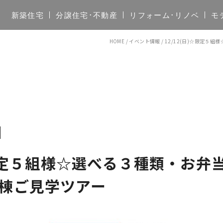
新築住宅
分譲住宅･不動産
リフォーム･リノベ
モ
HOME
/
イベント情報
/
12/12(日)☆限定５
)☆限定５組様☆選べる３種類・お弁
棟ご見学ツアー