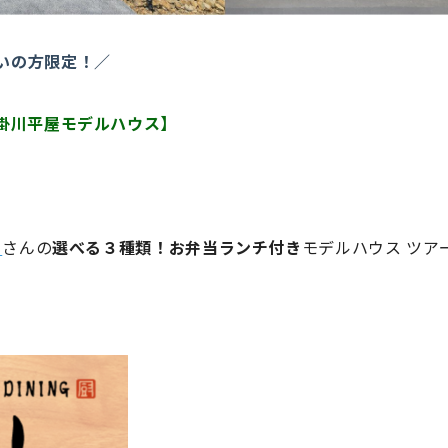
いの方限定！／
【掛川平屋モデルハウス】
」
さんの
選べる３種類！お弁当ランチ付き
モデルハウス ツア