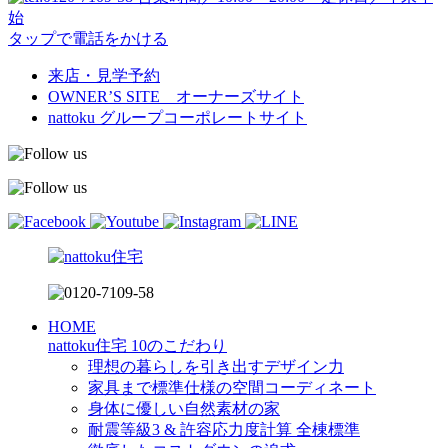
始
タップで電話をかける
来店・見学予約
OWNER’S SITE オーナーズサイト
nattoku
グループコーポレートサイト
HOME
nattoku住宅 10のこだわり
理想の暮らしを引き出すデザイン力
家具まで標準仕様の空間コーディネート
身体に優しい自然素材の家
耐震等級3 & 許容応力度計算 全棟標準