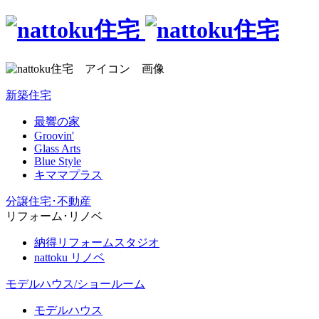
新築住宅
最響の家
Groovin'
Glass Arts
Blue Style
キママプラス
分譲住宅･不動産
リフォーム･リノベ
納得リフォームスタジオ
nattoku リノベ
モデルハウス/ショールーム
モデルハウス