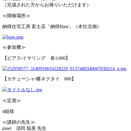
（完成された方からお帰りいただけます）
≪開催場所≫
納得住宅工房 富士店「納得Base」（本社北側）
≪参加費≫
【ピアス/イヤリング 各1,000】
【カチューシャ/蝶ネクタイ 800】
≪定員≫
4組様
≪講師の先生≫
jouet 須田 聡美 先生