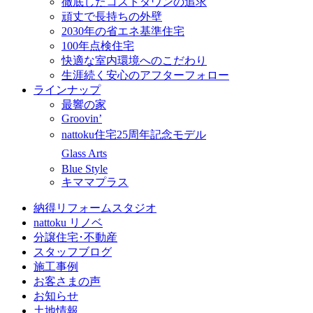
徹底したコストダウンの追求
頑丈で長持ちの外壁
2030年の省エネ基準住宅
100年点検住宅
快適な室内環境へのこだわり
生涯続く安心のアフターフォロー
ラインナップ
最響の家
Groovin’
nattoku住宅25周年記念モデル
Glass Arts
Blue Style
キママプラス
納得リフォームスタジオ
nattoku リノベ
分譲住宅･不動産
スタッフブログ
施工事例
お客さまの声
お知らせ
土地情報