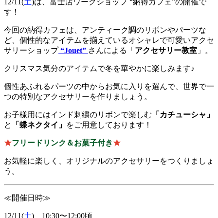
12/11(
土
)
は、富士店
ワークショップ “納得カフェ”の
開催で
す！
今回の納得カフェは、アンティーク調のリボンやパーツな
ど、個性的なアイテムを揃えているオシャレで可愛いアクセ
サリーショップ
“
Jouet”
さんによる「
アクセサリー教室
」。
クリスマス気分のアイテムで冬を華やかに楽しみます♪
個性あふれるパーツの中からお気に入りを選んで、世界で一
つの特別なアクセサリーを作りましょう。
お子様用にはインド刺繍のリボンで楽しむ
「カチューシャ」
と
「蝶ネクタイ」
をご用意しております！
★
フリードリンク＆お菓子付き
★
お気軽に楽しく、オリジナルのアクセサリーをつくりましょ
う。
≪開催日時≫
12/11(
土
) 10:30〜12:00頃