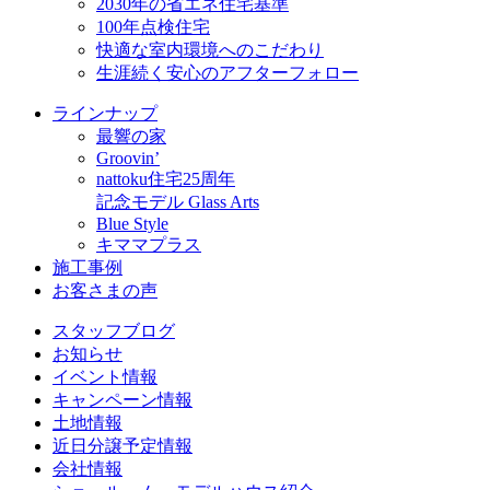
2030年の省エネ住宅基準
100年点検住宅
快適な室内環境へのこだわり
生涯続く安心のアフターフォロー
ラインナップ
最響の家
Groovin’
nattoku住宅25周年
記念モデル Glass Arts
Blue Style
キママプラス
施工事例
お客さまの声
スタッフブログ
お知らせ
イベント情報
キャンペーン情報
土地情報
近日分譲予定情報
会社情報