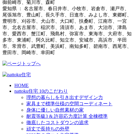
御前崎市、菊川市、森町
愛知県 ： 名古屋市、春日井市、小牧市、岩倉市、瀬戸市、
尾張旭市、豊山町、長久手市、日進市、みよし市、東郷町、
豊明市、刈谷市、犬山市、大口町、扶桑町、江南市、一宮
市、北名古屋市、稲沢市、清須市、あま市、大治市、津島
市、愛西市、蟹江町、飛島村、弥富市、東海市、大府市、知
多市、東浦町、阿久比町、知立市、安城市、高浜市、半田
市、常滑市、武豊町、美浜町、南知多町、碧南市、西尾市、
豊田市、岡崎市、幸田町
HOME
nattoku住宅 10のこだわり
理想の暮らしを引き出すデザイン力
家具まで標準仕様の空間コーディネート
身体に優しい自然素材の家
耐震等級3 & 許容応力度計算 全棟標準
徹底したコストダウンの追求
頑丈で長持ちの外壁