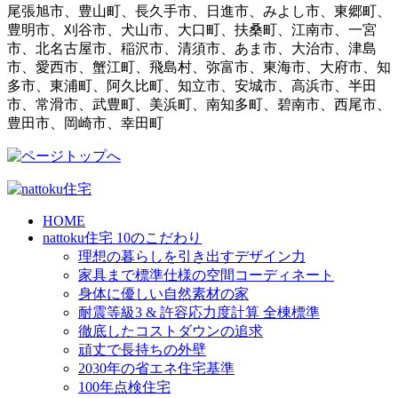
尾張旭市、豊山町、長久手市、日進市、みよし市、東郷町、
豊明市、刈谷市、犬山市、大口町、扶桑町、江南市、一宮
市、北名古屋市、稲沢市、清須市、あま市、大治市、津島
市、愛西市、蟹江町、飛島村、弥富市、東海市、大府市、知
多市、東浦町、阿久比町、知立市、安城市、高浜市、半田
市、常滑市、武豊町、美浜町、南知多町、碧南市、西尾市、
豊田市、岡崎市、幸田町
HOME
nattoku住宅 10のこだわり
理想の暮らしを引き出すデザイン力
家具まで標準仕様の空間コーディネート
身体に優しい自然素材の家
耐震等級3 & 許容応力度計算 全棟標準
徹底したコストダウンの追求
頑丈で長持ちの外壁
2030年の省エネ住宅基準
100年点検住宅