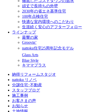
徹底したコストダウンの追求
頑丈で長持ちの外壁
2030年の省エネ基準住宅
100年点検住宅
快適な室内環境へのこだわり
生涯続く安心のアフターフォロー
ラインナップ
最響の家
Groovin’
nattoku住宅25周年記念モデル
Glass Arts
Blue Style
キママプラス
納得リフォームスタジオ
nattoku リノベ
分譲住宅･不動産
スタッフブログ
施工事例
お客さまの声
お知らせ
土地情報