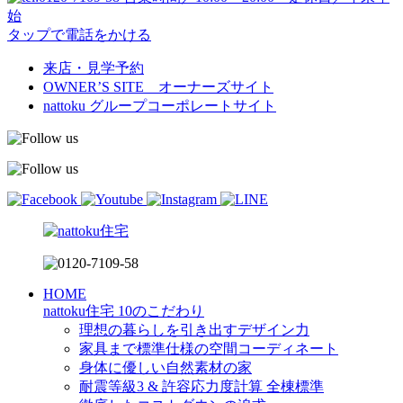
始
タップで電話をかける
来店・見学予約
OWNER’S SITE オーナーズサイト
nattoku
グループコーポレートサイト
HOME
nattoku住宅 10のこだわり
理想の暮らしを引き出すデザイン力
家具まで標準仕様の空間コーディネート
身体に優しい自然素材の家
耐震等級3 & 許容応力度計算 全棟標準