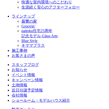
快適な室内環境へのこだわり
生涯続く安心のアフターフォロー
ラインナップ
最響の家
Groovin’
nattoku住宅25周年
記念モデル Glass Arts
Blue Style
キママプラス
施工事例
お客さまの声
スタッフブログ
お知らせ
イベント情報
キャンペーン情報
土地情報
近日分譲予定情報
会社情報
ショールーム・モデルハウス紹介