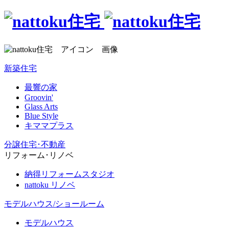
新築住宅
最響の家
Groovin'
Glass Arts
Blue Style
キママプラス
分譲住宅･不動産
リフォーム･リノベ
納得リフォームスタジオ
nattoku リノベ
モデルハウス/ショールーム
モデルハウス