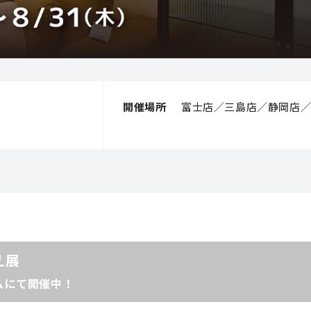
開催場所
富士店／三島店／静岡店
え展
ームにて開催中！