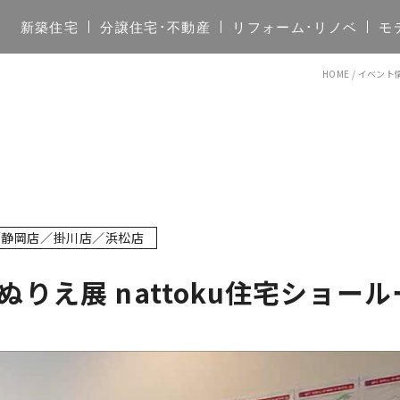
新築住宅
分譲住宅･不動産
リフォーム･リノベ
モ
HOME
/
イベント
／静岡店／掛川店／浜松店
りえ展 nattoku住宅ショー