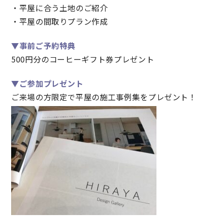
・平屋に合う土地のご紹介
快適な室内環境へのこだわり
・平屋の間取りプラン作成
生涯続く安心のアフターフォロー
▼事前ご予約特典
500円分のコーヒーギフト券プレゼント
ラインナップ
▼ご
参加プレゼント
ご来場の方限定で平屋の施工事例集をプレゼント！
最響の家
Groovin’
nattoku住宅25周年記念モデル
Glass Arts
Blue Style