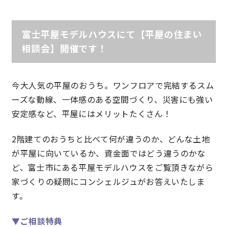
理想の暮らしを引き出すデザイン力
富士平屋モデルハウスにて【平屋の住まい
相談会】開催です！
家具まで標準仕様の空間コーディネート
身体に優しい自然素材の家
今大人気の平屋のおうち。ワンフロアで完結するスム
ーズな動線、一体感のある空間づくり、災害にも強い
耐震等級3 & 許容応力度計算 全棟標準
安定感など、平屋にはメリットたくさん！
徹底したコストダウンの追求
2階建てのおうちと比べて何が違うのか、どんな土地
が平屋に向いているか、資金面ではどう違うのかな
頑丈で長持ちの外壁
ど、富士市にある平屋モデルハウスをご覧頂きながら
家づくりの疑問にコンシェルジュがお答えいたしま
2030年の省エネ基準住宅
す。
100年点検住宅
▼ご相談特典