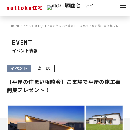
イベント
キャンペーン
HOME
/
イベント情報
/
【平屋の住まい相談会】ご来場で平屋の施工事例集プレゼント！
見学会
情報
EVENT
ショールーム
イベント情報
資料請求
モデルハウス
イベント
富士店
スタッフブログ
【平屋の住まい相談会】ご来場で平屋の施工事
例集プレゼント！