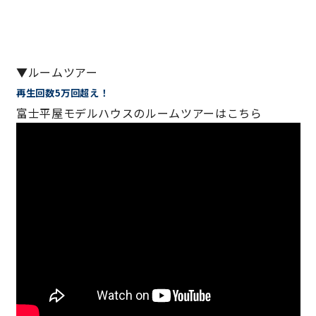
キママプラス
▼ルームツアー
納得リフォームスタジオ
nattoku リノベ
再生回数5万回超え！
富士平屋モデルハウスのルームツアーはこちら
分譲住宅･不動産
スタッフブログ
施工事例
お客さまの声
お知らせ
土地情報
近日分譲予定情報
会社情報
動画ギャラリー
採用情報