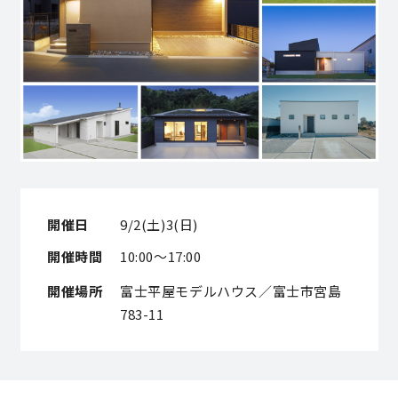
営業時間／10:00～20:00 定休日／年末年始
タップで電話をかける
来店・見学予約
OWNER’S SITE オーナーズサイト
開催日
9/2(土)3(日)
開催時間
10:00～17:00
nattoku
グループコーポレートサイト
開催場所
富士平屋モデルハウス／富士市宮島
783-11
nattoku住宅 10のこだわり