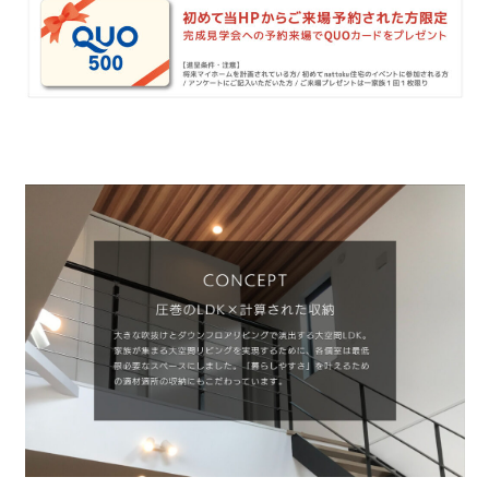
理想の暮らしを引き出すデザイン力
家具まで標準仕様の空間コーディネート
身体に優しい自然素材の家
耐震等級3 & 許容応力度計算 全棟標準
徹底したコストダウンの追求
頑丈で長持ちの外壁
2030年の省エネ基準住宅
100年点検住宅