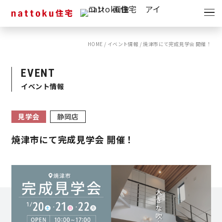
イベント
キャンペーン
HOME
/
イベント情報
/
焼津市にて完成見学会 開催！
見学会
情報
EVENT
ショールーム
イベント情報
資料請求
モデルハウス
見学会
静岡店
スタッフブログ
焼津市にて完成見学会 開催！