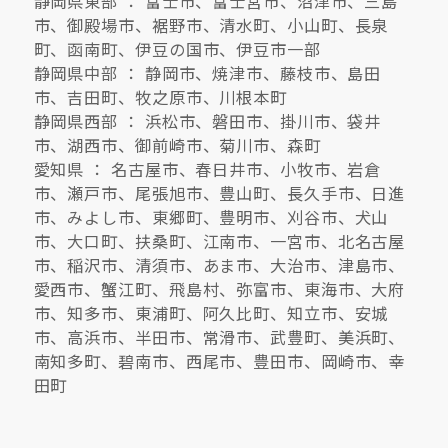
静岡県東部 ： 富士市、富士宮市、沼津市、三島
市、御殿場市、裾野市、清水町、小山町、長泉
町、函南町、伊豆の国市、伊豆市一部
静岡県中部 ： 静岡市、焼津市、藤枝市、島田
市、吉田町、牧之原市、川根本町
静岡県西部 ： 浜松市、磐田市、掛川市、袋井
市、湖西市、御前崎市、菊川市、森町
愛知県 ： 名古屋市、春日井市、小牧市、岩倉
市、瀬戸市、尾張旭市、豊山町、長久手市、日進
市、みよし市、東郷町、豊明市、刈谷市、犬山
市、大口町、扶桑町、江南市、一宮市、北名古屋
市、稲沢市、清須市、あま市、大治市、津島市、
愛西市、蟹江町、飛島村、弥富市、東海市、大府
市、知多市、東浦町、阿久比町、知立市、安城
市、高浜市、半田市、常滑市、武豊町、美浜町、
南知多町、碧南市、西尾市、豊田市、岡崎市、幸
田町